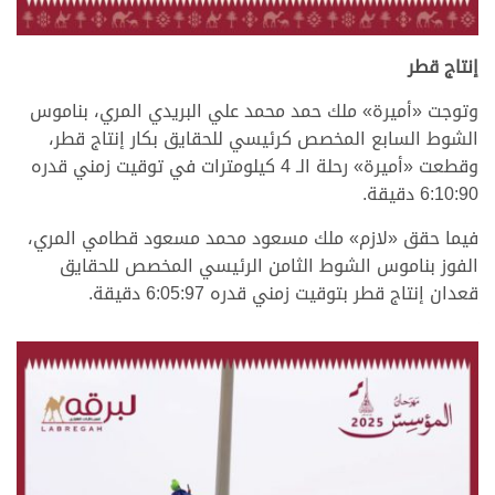
إنتاج قطر
وتوجت «أميرة» ملك حمد محمد علي البريدي المري، بناموس
الشوط السابع المخصص كرئيسي للحقايق بكار إنتاج قطر،
وقطعت «أميرة» رحلة الـ 4 كيلومترات في توقيت زمني قدره
6:10:90 دقيقة.
فيما حقق «لازم» ملك مسعود محمد مسعود قطامي المري،
الفوز بناموس الشوط الثامن الرئيسي المخصص للحقايق
قعدان إنتاج قطر بتوقيت زمني قدره 6:05:97 دقيقة.