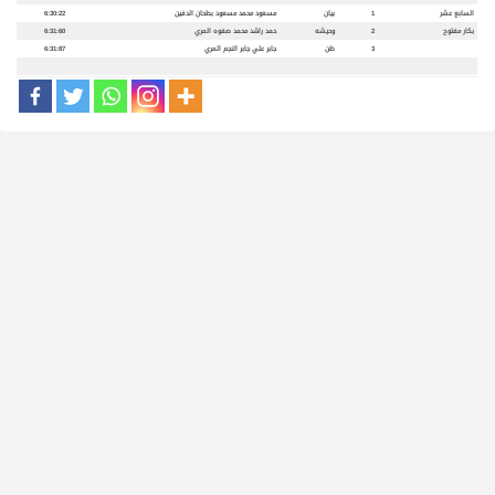
السابع عشر
1
بيان
مسعود محمد مسعود بطحان الدفين
6:30:22
بكار مفتوح
2
وحيشه
حمد راشد محمد صفوه المري
6:31:60
3
ظن
جابر علي جابر النجم المري
6:31:87