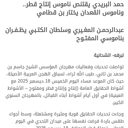
حمد البريدي يقتنص ناموس إنتاج قطر..
وناموس القعدان يختار بن قطامي
عبدالرحمـن المغـيري وسلطان الكتـبي يظـفـران
بناموسي المفتـوح
لبرقه- الشحانية
تواصلت تحديات وفعاليات مهرجان المؤسس الشيخ جاسم بن
محمد بن ثاني، طيب الله ثراه، لسباق الهجن العربية الأصيلة،
حيث كان الموعد مساء اليوم الخميس 18 ديسمبر 2025 مع
أشواط الحقايق العامة (إنتاج وإنتاج قطر ومفتوح – الأشواط
العينية) في أول أيام أشواط أبناء القبائل، بالمهرجان السنوي
الكبير.
وجاءت تحديات الحقايق قوية ومثيرة ومشتعلة، وسط أجواء
طقس باردة فرضت نفسها على ميدان التحدي في اليوم