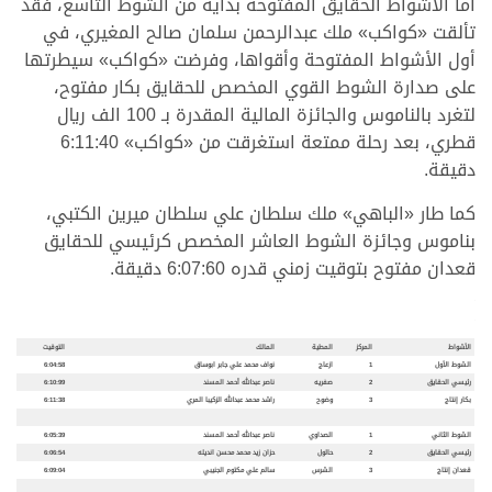
أما الأشواط الحقايق المفتوحة بداية من الشوط التاسع، فقد
تألقت «كواكب» ملك عبدالرحمن سلمان صالح المغيري، في
أول الأشواط المفتوحة وأقواها، وفرضت «كواكب» سيطرتها
على صدارة الشوط القوي المخصص للحقايق بكار مفتوح،
لتغرد بالناموس والجائزة المالية المقدرة بـ 100 الف ريال
قطري، بعد رحلة ممتعة استغرقت من «كواكب» 6:11:40
دقيقة.
كما طار «الباهي» ملك سلطان علي سلطان ميرين الكتبي،
بناموس وجائزة الشوط العاشر المخصص كرئيسي للحقايق
قعدان مفتوح بتوقيت زمني قدره 6:07:60 دقيقة.
.
.
الأشواط
المركز
المطية
المالك
التوقيت
الشوط الأول
1
ازعاج
نواف محمد علي جابر ابوساق
6:04:58
رئيسي الحقايق
2
صفريه
ناصر عبدالله أحمد المسند
6:10:99
بكار إنتاج
3
وضوح
راشد محمد عبدالله الزكيبا المري
6:11:38
الشوط الثاني
1
الصداوي
ناصر عبدالله أحمد المسند
6:05:39
رئيسي الحقايق
2
حالول
حزان زيد محمد محسن انديله
6:06:54
قعدان إنتاج
3
الشرس
سالم علي مكتوم الجنيبي
6:09:04