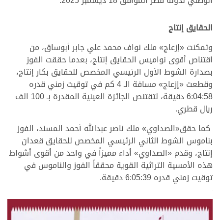
الوطني لدولة قطر الموافق 18 ديسمبر 2025.
الحقايق إنتاج
وتمكنت «إزعاج» ملك نواف محمد علي جابر أبوساق، من
اقتناص أقوى نواميس الحقايق إنتاج، بعدما حققت الفوز
بصدارة الشوط الأول الرئيسي المخصص للحقايق بكار إنتاج،
وقطعت «إزعاج» مسافة الـ 4 كم في توقيت زمني قدره
6:04:58 دقيقة، لتقتنص الجائزة العينية المقدرة بـ 100 الف
ريال قطري.
كما حقق«الصداوي» ملك ناصر عبدالله أحمد المسند، الفوز
بناموس الشوط الثاني الرئيسي المخصص للحقايق قعدان
إنتاج، وقدم «الصداوي» أداء مميزاً في واحد من أقوى أشواط
هذه الأمسية التراثية القوية محققاً الفوز والناموس في
توقيت زمني قدره 6:05:39 دقيقة.
>