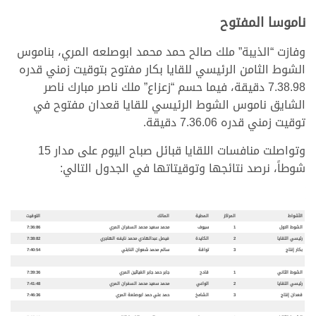
ناموسا المفتوح
وفازت “الذيبة” ملك صالح حمد محمد ابوصلعه المري، بناموس
الشوط الثامن الرئيسي للقايا بكار مفتوح بتوقيت زمني قدره
7.38.98 دقيقة، فيما حسم “زعزاع” ملك ناصر مبارك ناصر
الشايق ناموس الشوط الرئيسي للقايا قعدان مفتوح في
توقيت زمني قدره 7.36.06 دقيقة.
وتواصلت منافسات اللقايا قبائل صباح اليوم على مدار 15
شوطاً، نرصد نتائجها وتوقيتاتها في الجدول التالي:
الأشواط
المراكز
المطية
المالك
التوقيت
الشوط الاول
1
سيوف
محمد سعيد محمد السفران المري
7:36:86
رئيسي اللقايا
2
الكايدة
فيصل عبدالهادي محمد نايفه الهاجري
7:38:82
بكار إنتاج
3
تواقة
سالم محمد شعوان النابتي
7:40:54
الشوط الثاني
1
قادح
جابر حمد جابر الغياثين المري
7:39:36
رئيسي اللقايا
2
الواعي
محمد سعيد محمد السفران المري
7:41:48
قعدان إنتاج
3
الشامخ
حمد علي حمد ابوصلعة المري
7:46:36