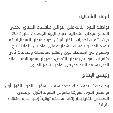
لبرقه- الشحانية
تواصلت لليوم الثالث على التوالي منافسات السباق المحلي
السابع بميدان الشحانية، صباح اليوم الجمعة 7 يناير 2022،
حيث اشعلت تحديات اللقايا قبائل أجواء ميدان الشحانية رغم
برودة الجو، وتنافست الشعارات على نواميس اللقايا إنتاج
ومفتوح في استعداد قوي ومهم لمنافسات وفعاليات ثاني
ختاميات الموسم بميدان التحدي، مهرجان سمو الأمير الوالد
الذي يستعد للانطلاق في أواخر الشهر الجاري.
رئيسي الإنتاج
وحسمت “سيوف” ملك محمد سعيد السفران المري الفوز بأول
نواميس اليوم، بفوزها بناموس الشوط الأول الرئيسي
المخصص للقايا بكار إنتاج، محققة توقيتاً زمنياً قدره 7.36.86
دقيقة.