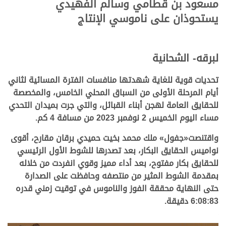
مسعود بن قطامي وسالم الفهيدي
يستحوذان على ناموسي الإنتاج
لبرقه- الشحانية
تحديات قوية للغاية شهدتها منافسات الفترة المسائية لثاني
أيام المرحلة الأولى من السباق المحلي الخامس، والمخصصة
للحقايق العامة لهجن أبناء القبائل، والتي جرت بميدان التحدي
مساء اليوم الخميس 2 نوفمبر 2023 من مسافة 4 كم.
واقتنصت«
جفول
»
ملك
محمد بخيت حميدي برقان مقارح، أقوى
نواميس الحقايق البكار، بعد تصدرها للشوط الأول الرئيسي
للحقايق
بكار مفتوح، بعد أداء مميز وقوي انفردت من خلاله
بمقدمة الشوط المثير من منتصفه وحافظت على الصدارة
حتى النهاية محققة الفوز والناموس في توقيت زمني قدره
6:08:83 دقيقة.