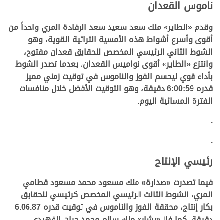
ناموس القعدان
وقدم «
الطاير
»
ملك سعد سعيد سعد الرفادة المري واحداً من
أقوى وأسرع أشواط هذه الأمسية التراثية القوية، وهو
الشوط الثاني الرئيسي المخصص للحقايق قعدان مفتوح،
وانتزع
«
الطاير
»
أقوى نواميس القعدان، بعدما تصدر الشوط
بأداء قوي ليحسم الفوز والناموس في توقيت زمني مميز
قدره 6:00:59 دقيقة، وهو التوقيت الأفضل خلال منافسات
الفترة المسائية اليوم.
.
.
رئيسي الإنتاج
فيما تصدرت
«
صدارة
» ملك
مسعود محمد مسعود قطامي
المري، الشوط الثالث الرئيسي المخصص كرئيسي للحقايق
بكار إنتاج، محققة الفوز والناموس في توقيت قدره 6.06.87
دقيقة، كما فاز
«
بشار
» ملك
سالم محمد حران الفهيدي