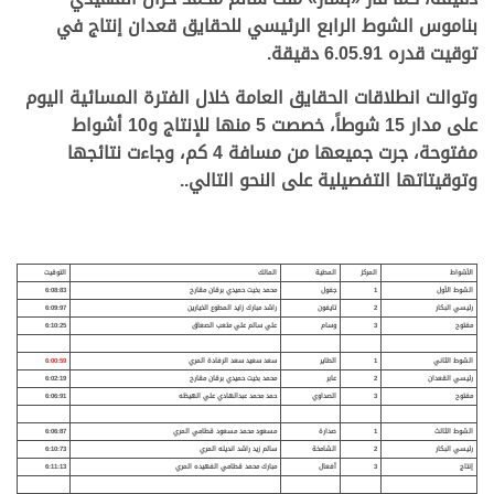
بناموس الشوط الرابع الرئيسي للحقايق قعدان إنتاج في
توقيت قدره 6.05.91 دقيقة.
وتوالت انطلاقات الحقايق العامة خلال الفترة المسائية اليوم
على مدار 15 شوطاً، خصصت 5 منها للإنتاج و10 أشواط
مفتوحة، جرت جميعها من مسافة 4 كم، وجاءت نتائجها
وتوقيتاتها التفصيلية على النحو التالي..
الأشواط
المركز
المطية
المالك
التوقيت
الشوط الأول
1
جفول
محمد بخيت حميدي برقان مقارح
6:08:83
رئيسي البكار
2
تايفون
راشد مبارك زايد المطوع الخيارين
6:09:97
مفتوح
3
وسام
علي سالم علي متعب الصعاق
6:10:25
الشوط الثاني
1
الطاير
سعد سعيد سعد الرفادة المري
6:00:59
رئيسي القعدان
2
عابر
محمد بخيت حميدي برقان مقارح
6:02:19
مفتوح
3
الصداوي
حمد محمد عبدالهادي علي الهيظه
6:06:91
الشوط الثالث
1
صدارة
مسعود محمد مسعود قطامي المري
6:06:87
رئيسي البكار
2
الشامخة
سالم زيد راشد انديله المري
6:10:73
إنتاج
3
أفعال
مبارك محمد قطامي الفهيده المري
6:11:13