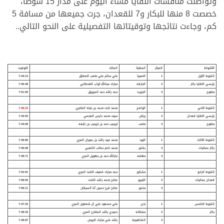
وتواصلت منافسات اللقايا مساء اليوم على مدار 15 شوطاً،
خصصت 8 منها للبكار و7 للقعدان، جرت جميعها من مسافة 5
كم، وجاءت نتائجها وتوقيتاتها التفصيلية على النحو التالي..
الأشواط
المركز
المطية
المالك
التوقيت
الشوط الأول
1
النصيبا
علي سالم علي متعب الصعاق
7:44:13
رئيسي اللقايا بكار
2
البارقه
مبارك عبدالله ثواب القحطاني
7:45:49
مفتوح
3
الجزيره
حمد راشد حمد المريزيق
7:51:05
الشوط لثاني
1
الواضح
محمد نابت محمد بن خيله العامري
7:38:23
رئيسي اللقايا قعدان
2
رياض
سيف محمد دايس العجمي
7:43:53
مفتوح
3
متعب
تريحيب حمد بن تريحيب بن نايفه
7:44:09
الشوط الثالث
1
الزود
محمد عبيد راشد بن بعيران المري
7:39:85
بكار عمانيات
3
بشاير
محمد ناصر حطاب الكعبي
7:45:09
3
مهامه
جارالله حمد بن جهويل المري
7:49:71
الشوط الرابع
1
مشكور
حمد مبارك ضعيف النابت المري
7:52:91
قعدان عمانيات
2
الليبرو
صالح محمد راشد النابت
7:58:55
3
مذحور
صالح فرج حسين أبا السيقان
7:59:11
الشوط الخامس
1
ندى
علي مسعود علي ال شعفول المري
7:47:33
بكار
2
سلطانه
حميدي راشد المقارح المري
7:49:33
3
الشاهينية
راشد علي مبارك البريص
7:49:87