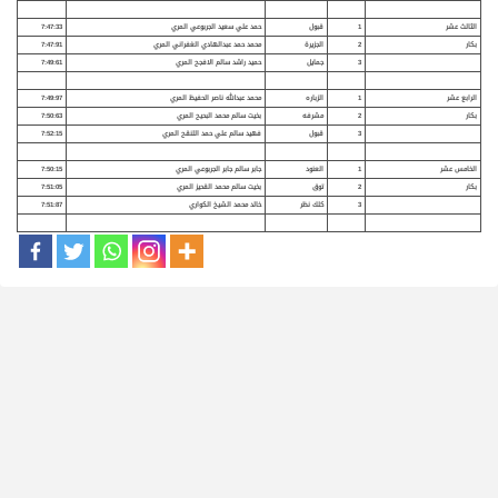
الثالث عشر
1
قبول
حمد علي سعيد الجربوعي المري
7:47:33
بكار
2
الجزيرة
محمد حمد عبدالهادي الغفراني المري
7:47:91
3
جمايل
حميد راشد سالم الافجح المري
7:49:61
الرابع عشر
1
الزباره
محمد عبدالله ناصر الحفيظ المري
7:49:97
بكار
2
مشرفه
بخيت سالم محمد البحيح المري
7:50:63
3
قبول
فهيد سالم علي حمد اللنقح المري
7:52:15
الخامس عشر
1
العنود
جابر سالم جابر الجربوعي المري
7:50:15
بكار
2
توق
بخيت سالم محمد القحيز المري
7:51:05
3
كلك نظر
خالد محمد الشيخ الكواري
7:51:87