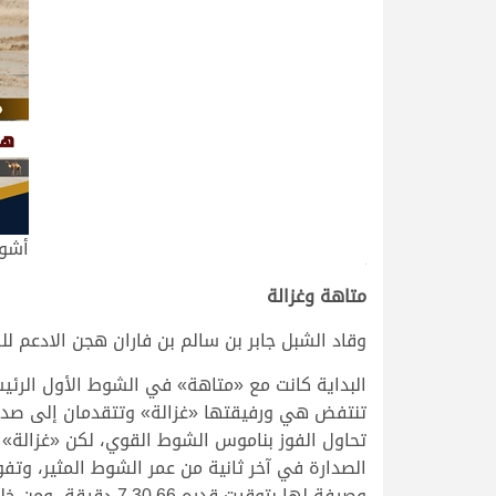
أشواط 
>
متاهة وغزالة
وقاد الشبل جابر بن سالم بن فاران هجن الادعم 
البداية كانت مع «متاهة» في الشوط الأول الرئي
تنتفض هي ورفيقتها «غزالة» وتتقدمان إلى صدارة
تحاول الفوز بناموس الشوط القوي، لكن «غزالة» 
وصيفة لها بتوقيت قدره 7.30.66 دقيقة، ومن خلفهما جاءت «الغزيل» لهجن الشحانية في المركز الثالث بتوقيت زمني قدره 7.31.52 دقيقة.