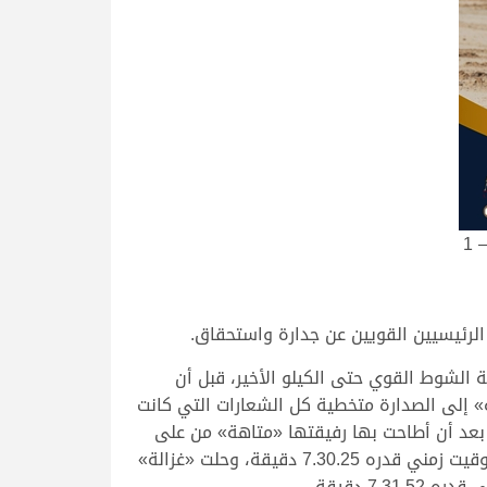
لرئيسيين القويين عن جدارة واستحقاق.
الشوط القوي حتى الكيلو الأخير، قبل أن
» إلى الصدارة متخطية كل الشعارات التي كانت
 بعد أن أطاحت بها رفيقتها «متاهة» من على
الصدارة في آخر ثانية من عمر الشوط المثير، وتفوقت «متاهة» بفارق زمني ضئيل جداً لتحسم الفوز والناموس في توقيت زمني قدره 7.30.25 دقيقة، وحلت «غزالة»