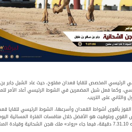
ني الرئيسي المخصص للقايا قعدان مفتوح، حيث عاد الشبل جابر بن 
يسي، وكما فعل شبل المضمرين في الشوط الرئيسي أعاد الأمر للمرة
 والثاني على التريب.
الفوز بأقوى أشواط القعدان وأسرعها، الشوط الرئيسي للقايا قعد
الفوز بالناموس القوي وبتوقيت هو الأفضل خلال منافسات الفترة المسائية 
«دهام» الذي حل في وصافة الشوط بتوقيت قدره 7.31.10 دقيقة، فيما جاء «رواد» ملك هج