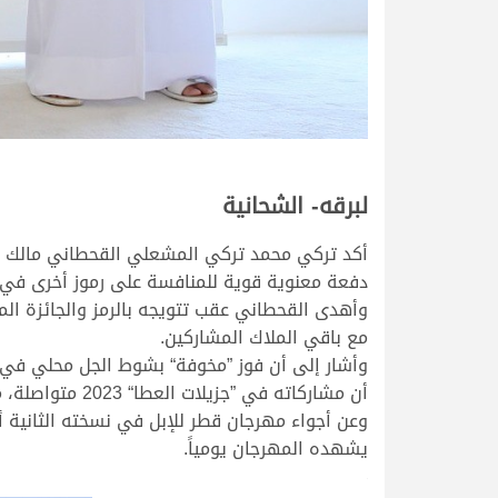
لبرقه- الشحانية
أكد تركي محمد تركي المشعلي القحطاني مالك ال
دفعة معنوية قوية للمنافسة على رموز أخرى في ال
وأهدى القحطاني عقب تتويجه بالرمز والجائزة الم
مع باقي الملاك المشاركين.
وأشار إلى أن فوز ”مخوفة“ بشوط الجل محلي في 
أن مشاركاته في ”جزيلات العطا“ 2023 متواصلة، موضحا أنه سينافس بقوة في أشواط الغد.
وعن أجواء مهرجان قطر للإبل في نسخته الثانية أب
يشهده المهرجان يومياً.
>