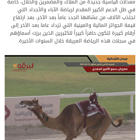
معدلات قياسية جديدة من الملاك والمضمرين والحلال، خاصة
في ظل الدعم الكبير المقدم لرياضة الآباء والأجداد التي
تجتذب الآلاف من عشاقها الجدد عاماً بعد الآخر، بعد ارتفاع
قيمة الجوائز المالية والعينية التي تزداد عاما بعد الأخر إلى
أرقام كبيرة لتكون حافزاً كبيراً للكثيرين الذين برزت أسماؤهم
في سجلات هذه الرياضة العريقة خلال السنوات الأخيرة.
.