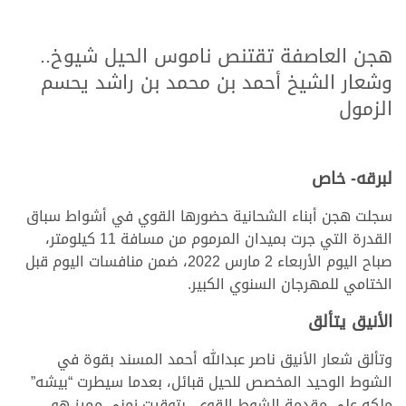
هجن العاصفة تقتنص ناموس الحيل شيوخ..
وشعار الشيخ أحمد بن محمد بن راشد يحسم
الزمول
>
>
>
لبرقه- خاص
سجلت هجن أبناء الشحانية حضورها القوي في أشواط سباق
القدرة التي جرت بميدان المرموم من مسافة 11 كيلومتر،
صباح اليوم الأربعاء 2 مارس 2022، ضمن منافسات اليوم قبل
الختامي للمهرجان السنوي الكبير.
الأنيق يتألق
وتألق شعار الأنيق ناصر عبدالله أحمد المسند بقوة في
الشوط الوحيد المخصص للحيل قبائل، بعدما سيطرت “بيشه”
ملكه على مقدمة الشوط القوي، بتوقيت زمني مميز هو