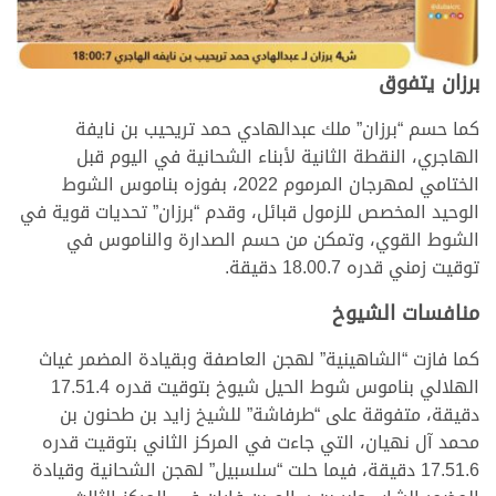
برزان يتفوق
كما حسم “برزان” ملك عبدالهادي حمد تريحيب بن نايفة
الهاجري، النقطة الثانية لأبناء الشحانية في اليوم قبل
الختامي لمهرجان المرموم 2022، بفوزه بناموس الشوط
الوحيد المخصص للزمول قبائل، وقدم “برزان” تحديات قوية في
الشوط القوي، وتمكن من حسم الصدارة والناموس في
توقيت زمني قدره 18.00.7 دقيقة.
منافسات الشيوخ
كما فازت “الشاهينية” لهجن العاصفة وبقيادة المضمر غياث
الهلالي بناموس شوط الحيل شيوخ بتوقيت قدره 17.51.4
دقيقة، متفوقة على “طرفاشة” للشيخ زايد بن طحنون بن
محمد آل نهيان، التي جاءت في المركز الثاني بتوقيت قدره
17.51.6 دقيقة، فيما حلت “سلسبيل” لهجن الشحانية وقيادة