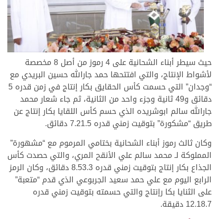
حيث سيطر أبناء الشحانية على 4 رموز من أصل 8 مخصصة
لأشواط الإنتاج، والتي افتتحها حمد جارالله حسين البريدي مع
“وجدان” التي حسمت كأس الحقايق بكار إنتاج في زمن قدره 5
دقائق و49 ثانية وجزء واحد من الثانية، ثم جاء شعار محمد
جارالله سالم ابوشريده الذي حسم كأس اللقايا بكار إنتاج عن
طريق “مشكورة” بتوقيت زمني قدره 7.21.5 دقائق.
وكان ثالث رموز أبناء الشحانية بختامي المرموم مع “مشهورة”
المملوكة لـ محمد سالم علي الأنقح المري، والتي حصدت كأس
الجذاع بكار إنتاج بتوقيت زمني قدره 8.53.3 دقائق، وكان الرمز
الرابع اليوم مع علي حمد سعيد الجربوعي الذي قدم “متعبة”
على الثنايا بكا رإنتاج والتي حسمته بتوقيت زمني قدره
12.18.7 دقيقة.