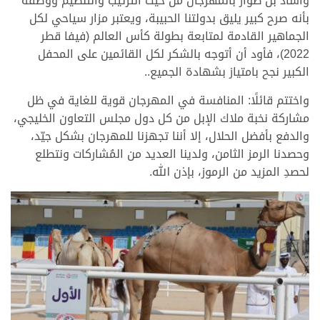
وأشاد بن طوار بالمهرجان من حيث الترتيب والتنظيم ووصفه
بأنه صرح كبير يليق بدولتنا الحبيبة، ويعتبر مزار سياحي لكل
الجماهير القادمة لمتابعة بطولة كأس العالم (فيفا قطر
2022)، فأود أن أتوجه بالشكر لكل القائمين على المحفل
الكبير نجح بامتياز بشهادة الجميع..
واختتم قائلًا: المنافسة في المهرجان قوية للغاية في ظل
مشاركة نخبة ملاك الإبل من كل دول مجلس التعاون الخليجي،
والدفع بأفضل الحلال، إلا أننا تجهزنا للمهرجان بشكل جيّد،
وحصدنا الرمز الثامن، ولدينا العديد من المُشاركات ونتطلع
لحصدِ المزيد من الرموز، بإذن الله.