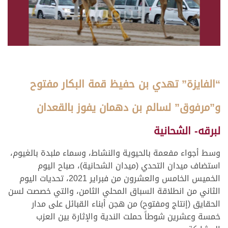
“الفايزة” تهدي بن حفيظ قمة البكار مفتوح
و”مرفوق” لسالم بن دهمان يفوز بالقعدان
لبرقه- الشحانية
وسط أجواء مفعمة بالحيوية والنشاط، وسماء ملبدة بالغيوم،
استضاف ميدان التحدي (ميدان الشحانية)، صباح اليوم
الخميس الخامس والعشرون من فبراير 2021، تحديات اليوم
الثاني من انطلاقة السباق المحلي الثامن، والتي خصصت لسن
الحقايق (إنتاج ومفتوح) من هجن أبناء القبائل على مدار
خمسة وعشرين شوطاً حملت الندية والإثارة بين العزب