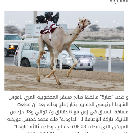
المشاركة.
وأهدت “جبارة” مالكها صالح مسفر المخضوبيه المري ناموس
الشوط الرئيسي للحقايق بكار إنتاج وذلك بعد أن قطعت
مسافة السباق في زمن بلغ 6 دقائق و7 ثواني و93 جزء من
الثانية، تاركة الوصافة لـ “الداودية” ملك محمد خميس عويضه
المريخي التي سجلت 6.08.03 دقائق، وجاءت ثالثة “الوذنا”