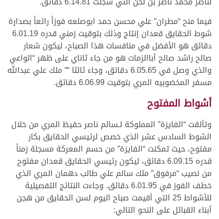
لناصر محمد ناصر بن لخن التي سجلت 6.14.81 دقائق.
فيما منح “مطران” علي محسن حمد ابوصلعه فوزاً رائعاً بصدارة
شوط الحقايق قعدان إنتاج وذلك بتوقيت زمني قدره 6.01.19
دقائق هو الأفضل في منافسات هذا الصباح، ليكون شعار
صالح راشد صالح أباالزمات هو من جاء ثاناي على ظهر “الواعي
والذي وصل في 6.05.65 دقائق، وجاء ثالثا “” ملك علي عبدالله
مسفر المخضوبيه المري بتوقيت 6.06.99 دقائق.
أشواط المفتوح
وتألقت “الفايزة” المملوكة لـسالم ناصر حفيظ المري من خلال
الشوط السادس عشر الذي خصص لرئيسي الحقايق بكار
مفتوح، حيث تمكنت “الفايزة” من حسم المعركة مسجلة زمناً
قدره 6.09.15 دقائق، ليكون رئيسي الحقايق قعدان مفتوح
من نصيب “مرفوق” ملك سالم علي طالب دهمان المري الذي
خطف الفوز في 6.01.95 دقائق. وجاءت النتائج التفصيلية
للأشواط 25 التي أقيمت صباح اليوم لسن الحقايق من هجن
أبناء القبائل على النحو التالي: