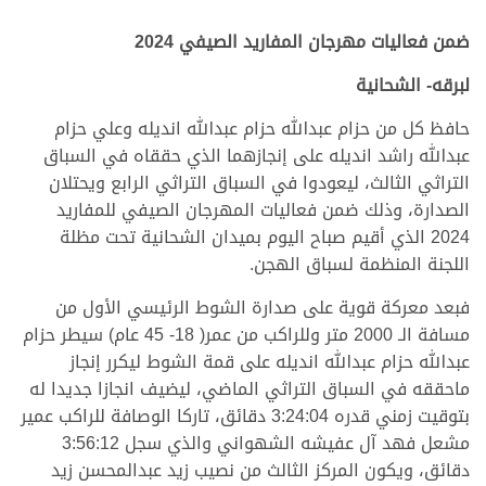
ضمن فعاليات مهرجان المفاريد الصيفي 2024
لبرقه- الشحانية
حافظ كل من حزام عبدالله حزام عبدالله انديله وعلي حزام
عبدالله راشد انديله على إنجازهما الذي حققاه في السباق
التراثي الثالث، ليعودوا في السباق التراثي الرابع ويحتلان
الصدارة، وذلك ضمن فعاليات المهرجان الصيفي للمفاريد
2024 الذي أقيم صباح اليوم بميدان الشحانية تحت مظلة
اللجنة المنظمة لسباق الهجن.
فبعد معركة قوية على صدارة الشوط الرئيسي الأول من
مسافة الـ 2000 متر وللراكب من عمر( 18- 45 عام) سيطر حزام
عبدالله حزام عبدالله انديله على قمة الشوط ليكرر إنجاز
ماحققه في السباق التراثي الماضي، ليضيف انجازا جديدا له
بتوقيت زمني قدره 3:24:04 دقائق، تاركا الوصافة للراكب عمير
مشعل فهد آل عفيشه الشهواني والذي سجل 3:56:12
دقائق، ويكون المركز الثالث من نصيب زيد عبدالمحسن زيد