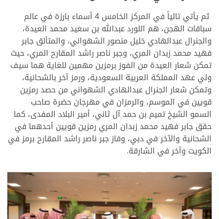
ثم يأتي تالياً في المركز الخامس 4 أسماء بارزة في عالم
سباقات الهجن، هم اللورد عبدالله بن سعيد محمد العيدة،
والجنرال عبدالهادي خليل منصور الشهواني، والمتألق جابر
فهيد محمد زبدان المري، وجبر ناصر راشد المقارح المري، حيث
تمكن شعار العيدة من الفوز برمزين مهمين للغاية هما سيف
ولي عهد المملكة العربية السعودية، ورمز آخر بالشحانية،
وتمكن شعار الجنرال عبدالهادي الشهواني من حصد رمزين
قويين في الموسم، والرمزان في مهرجان حضرة صاحب
السمو الشيخ تميم بن حمد آل ثاني، أمير البلاد المفدى، كما
حقق جابر فهيد محمد زبدان المري رمزين قويين أحدهما في
الشحانية والآخر في دبي، وفاز جبر ناصر راشد المقارح برمز في
الكويت وآخر في الشارقة.
>