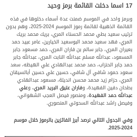
17 اسما دخلت القائمة برمز وحيد
وبرمز واحد في الموسم ضمنت عدة أسماء دخلوها في فذه
القائمة الذهبية لقائمة رموز الموسم 2024-2025، وهم بدون
ترتيب سعيد بطي محمد الحسناء المري، بريك محمد بريك
المري، فهد سعيد محمد البوسعيد الخيارين، عامر عبيد حمد
بعيران المري، جابر سالم بن فاران المري، حمد مسعود جابر
المسعود، عبدالله مسلم عبدالله النابت المري، عبدالله جابر
حمد جابر الحنزاب، حمد محمد عبدالهادي علي الهيظه، سعد
سعود حمود شافي آل شافي، حسين علي حسين أبالسيقان
المري، حزام زيد محمد محسن انديلة، مسعود عبدالهادي
بطحان دفين الفهيدة، و
فاران عتيق البريد المري
، و
علي
عبدالله حمد الفهيدة
، ومنصور فيصل العجب الشهواني،
وفيصل راشد عبدالله السحوتي المنصوري.
وفي الجدول التالي نرصد أبرز الفائزين بالرموز خلال موسم
2024-2025.