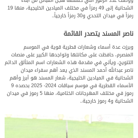
ووصلت عدد الرموز التي حققتها هجن القبائل من أبناء
الشحانية إلى 49 رمزاً في مختلف الميادين الخليجية، منها 19
رمزاً في ميدان التحدي و30 رمزاً خارجياً..
ناصر المسند يتصدر القائمة
وبرزت عدة أسماء وشعارات قطرية قوية في الموسم
المنصرم، حافظت على مكانتها وتواجدها الكبير على منصات
التتويج، ويأتي في مقدمة هذه الشعارات اسم المتألق الدائم
ناصر عبدالله أحمد المسند الذي يعد أهم سفراء ميدان
الشحانية في الميادين الخليجية، شعار المسند هو أبرز وأهم
الأسماء القطرية في موسم سباقات 2024- 2025 بحصده 9
رموز في مختلف المهرجانات الختامية، منها 5 رموز في ميدان
الشحانية و4 رموز خارجية..