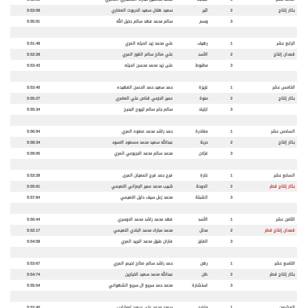
بكار
إنتاج
2
اثير
سعيد هلال سعيد الدربوت العفاري
5:53:58
3
وسم
سالم محمد فهد سالم دخيل الله
5:55:91
الرابع عشر
1
رهيف
علي محمد زيد انديله المري
5:51:48
قعدان
إنتاج
2
الأسد
علي صالح سالم القوز المري
5:52:28
3
مظبوط
على زيد محمد محسن انديله
5:53:43
الخامس عشر
1
غزيزة
حمد سعيد حمد الحسن الفهيده
5:53:40
بكار
إنتاج
2
منوة
عمير الحزمي قناص علي العامري
5:55:27
3
ارتياد
سالم جابر سالم لزيوح البحيح
5:55:34
السادس عشر
1
مغادرة
حمد راشد محمد صفوه المري
5:56:94
بكار
إنتاج
2
حربة
عبدالله سعيد محمد مسعود الاسود
5:58:34
3
غزلان
محمد سالم محمد الجربوعي المري
5:59:05
السابع عشر
1
غارة
فرج حمد فرج المعيان المرى
5:53:28
بكار إنتاج قطر
2
الدوحة
شبيب محمد عمير الرمزاني النعيمي
5:55:61
3
الشبلة
محمد زعل سيف دايل النعيمي
5:57:84
الثامن عشر
1
الأسد
فهد محمد راشد محمد الدوسري
5:50:44
قعدان إنتاج قطر
2
مدلل
محمد مبارك محمد البادي النعيمي
5:52:17
3
الفايز
فاران عتيق محمد البريد المري
5:54:58
التاسع عشر
1
رهن
حمد راشد سالم صالح لحيمر المري
5:53:67
بكار
إنتاج قطر
2
ظن
عبدالله محمد سعيد الخيارين
5:54:74
3
استشارة
محمد حمد سريع ال سريع الشهواني
5:55:54
العشرون
1
واضح
سعيد محمد علي سعيد ابوشارب
5:52:40