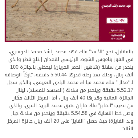
.
بالمقابل، نجح “الأسد” ملك فهد محمد راشد محمد الدوسري،
في الفوز بناموس الشوط الرئيسي لقعدان إنتاج قطر والذي
ينحدر من سلالة (شاهين الحمر الجريان) ليحظى بالجائزة 100
ألف ريال، وذلك بعد رحلة قدرها 5.50.44 دقيقة، تاركاً الوصافة
لـ “مدلل” ملك محمد مبارك محمد البادي النعيمي، والذي سجل
5.52.17 دقيقة وينحدر من سلالة (الهدهد للمسند)، لينال
الجائزة المالية وقدرها 40 ألف ريال، أما المركز الثالث فكان
من نصيب “الفايز” ملك فاران عتيق محمد البريد المري، والذي
وصل خط النهاية في 5.54.58 دقيقة وينحدر من سلالة جبار
ولد الفايزة) حيث حصل “الفايز” على 20 ألف ريال جائزة المركز
الثالث.