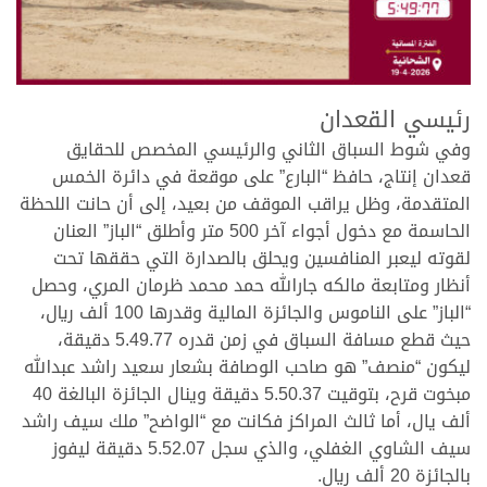
.
رئيسي القعدان
وفي شوط السباق الثاني والرئيسي المخصص للحقايق
قعدان إنتاج، حافظ “البارع” على موقعة في دائرة الخمس
المتقدمة، وظل يراقب الموقف من بعيد، إلى أن حانت اللحظة
الحاسمة مع دخول أجواء آخر 500 متر وأطلق “الباز” العنان
لقوته ليعبر المنافسين ويحلق بالصدارة التي حققها تحت
أنظار ومتابعة مالكه جارالله حمد محمد ظرمان المري، وحصل
“الباز” على الناموس والجائزة المالية وقدرها 100 ألف ريال،
حيث قطع مسافة السباق في زمن قدره 5.49.77 دقيقة،
ليكون “منصف” هو صاحب الوصافة بشعار سعيد راشد عبدالله
مبخوت قرح، بتوقيت 5.50.37 دقيقة وينال الجائزة البالغة 40
ألف يال، أما ثالث المراكز فكانت مع “الواضح” ملك سيف راشد
سيف الشاوي الغفلي، والذي سجل 5.52.07 دقيقة ليفوز
بالجائزة 20 ألف ريال.