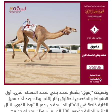
.
وتسيدت “رموق” بشعار محمد بطي محمد الحسناء المري، أول
الأشواط والمخصص للحقايق بكار إنتاج، وذلك بعد أداء مميز
للغاية خاصة في الأمتار الحاسمة من عمر الشوط القوي، لتنال
الجائزة المالية وقدرها 100 ألف ريال، وذلك بعد ان قطعت