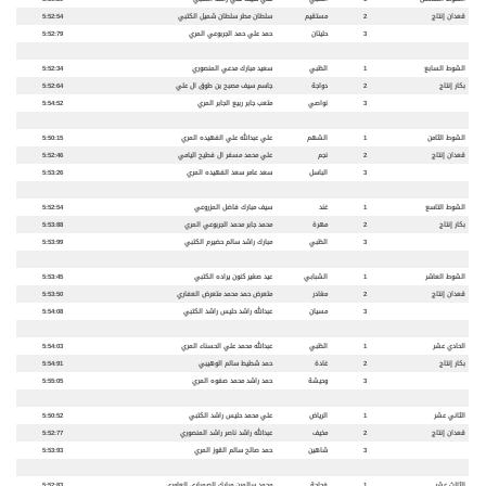
قعدان
إنتاج
2
مستقيم
سلطان مطر سلطان شميل الكتبي
5:52:54
3
حليتان
حمد علي حمد الجربوعي المري
5:52:79
الشوط السابع
1
الظبي
سعيد مبارك مدعي المنصوري
5:52:34
بكار
إنتاج
2
دواجة
جاسم سيف مصبح بن طوق ال علي
5:52:64
3
نواصي
متعب جابر ربيع الجابر المري
5:54:52
الشوط الثامن
1
الشهم
علي عبدالله علي الفهيده المري
5:50:15
قعدان
إنتاج
2
نجم
علي محمد مسفر ال فطيح اليامي
5:52:46
3
الباسل
سعد عامر سعد الفهيده المري
5:53:26
الشوط التاسع
1
غند
سيف مبارك فاضل المزروعي
5:52:54
بكار
إنتاج
2
مهرة
محمد جابر محمد الجربوعي المري
5:53:88
3
الظبي
مبارك راشد سالم حضيرم الكتبي
5:53:99
الشوط العاشر
1
الشبابي
عيد صغير كنون يراده الكتبي
5:53:45
قعدان
إنتاج
2
مغادر
متعرض حمد محمد متعرض العفاري
5:53:50
3
مسيان
عبدالله راشد حليس راشد الكتبي
5:54:08
الحادي عشر
1
الظبي
عبدالله محمد علي الحسناء المري
5:54:03
بكار
إنتاج
2
غادة
حمد شطيط سالم الوهيبي
5:54:91
3
وحيشة
حمد راشد محمد صفوه المري
5:55:05
الثاني عشر
1
الرياض
علي محمد حليس راشد الكتبي
5:50:52
قعدان
إنتاج
2
مخيف
عبدالله راشد ناصر راشد المنصوري
5:52:77
3
شاهين
حمد صالح سالم القوز المري
5:53:93
الثالث عشر
1
فجاجة
محمد سالمين مبارك الصمباري العامري
5:52:83