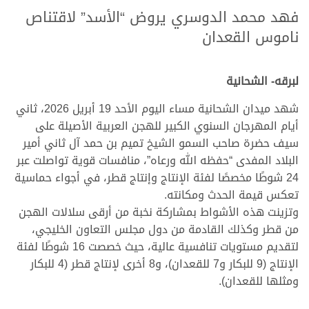
فهد محمد الدوسري يروض “الأسد” لاقتناص
ناموس القعدان
.
.
لبرقه- الشحانية
شهد ميدان الشحانية مساء اليوم الأحد 19 أبريل 2026، ثاني
أيام المهرجان السنوي الكبير للهجن العربية الأصيلة على
سيف حضرة صاحب السمو الشيخ تميم بن حمد آل ثاني أمير
البلاد المفدى “حفظه الله ورعاه”، منافسات قوية تواصلت عبر
24 شوطًا مخصصًا لفئة الإنتاج وإنتاج قطر، في أجواء حماسية
تعكس قيمة الحدث ومكانته.
وتزينت هذه الأشواط بمشاركة نخبة من أرقى سلالات الهجن
من قطر وكذلك القادمة من دول مجلس التعاون الخليجي،
لتقديم مستويات تنافسية عالية، حيث خصصت 16 شوطًا لفئة
الإنتاج (9 للبكار و7 للقعدان)، و8 أخرى لإنتاج قطر (4 للبكار
ومثلها للقعدان).
.