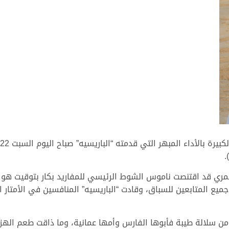
.
ميع المتابعين للسباق، وقادت “الباريسيه” المنافسين في الأمتار 
من سلالة طيبة فأبوها الفارس وأمها عمانية، وما ذاقت طعم الهزيمة