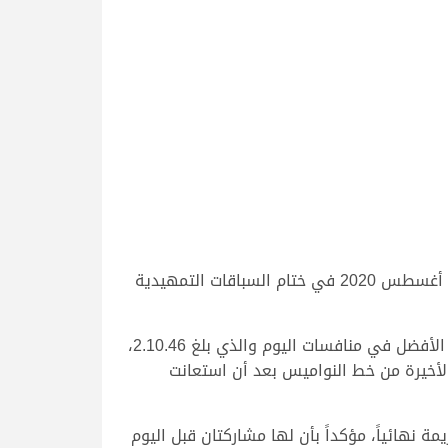
عبر المضمر حمد سالم سعيد الزرعي عن سعادته الكبيرة بالأداء المبهر التي قدمته “الباريسيه” صباح اليوم السبت 22 أغسطس 2020 في ختام السباقات التمهيدية
وكانت “الباريسيه” ملك محمد مسفر علي العجب المري قد اقتنصت ناموس الشوط الرئيسي للمفاريد بكار بتوقيت هو الأفضل في منافسات اليوم والذي بلغ 2.10.46،
الأخيرة من خط النواميس بعد أن استعانت
 نهائياً، مؤكداً بأن لها مشاركتان قبل اليوم