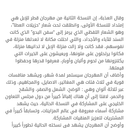
وقال العذبة، إن النسخة الثانية من مهرجان قطر للإبل هي
إمتداد للنسخة الأولى، وانطلقت تحت شعار “حزيلات العطا”،
وهو الشعار اللفظي الذي يرمز إلى “سفن البدو” الذي كانت
السند للآباء والأجداد، والتي احتلت مكانة لا تعدلها منزلة في
نفوسهم، فقد كانت ولا زالت منزلة الإبل لا تدانيها منزلة،
فكانوا يرتحلون على متونها، ويعيشون على الخيرات التي
يكتنزونها من لحوم وألبان وأوبار، فعرفوا قدرها وحفظوا
قيمتها.
وأضاف أن المهرجان سيستمر لمدة شهر، ويشهد منافسات
قوية في ثلاث فئات هي المغاتير، الاصايل، والمجاهيم، وذلك
عبر ثلاثة ألوان وهي : الوضح، الشعل والصفر، والشقح
والحمر، لافتا إلى أن هناك إقبالاً كبيراً من دول مجلس التعاون
الخليجي على المشاركة في النسخة الحالية، حيث يشهد
مشاركة أسماء معروفة في عالم المزاينات، وتسابقاً كبيراً في
المشتريات لتعزيز المنقيات المشاركة.
وأوضح أن المهرجان يشهد في نسخته الحالية تطوراً كبيراً