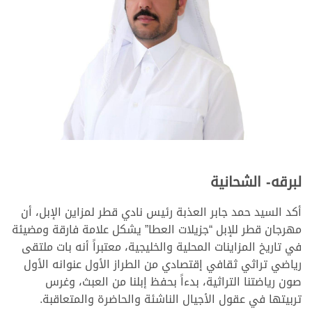
لبرقه- الشحانية
أكد السيد حمد جابر العذبة رئيس نادي قطر لمزاين الإبل، أن
مهرجان قطر للإبل “جزيلات العطا” يشكل علامة فارقة ومضيئة
في تاريخ المزاينات المحلية والخليجية، معتبراً أنه بات ملتقى
رياضي تراثي ثقافي إقتصادي من الطراز الأول عنوانه الأول
صون رياضتنا التراثية، بدءاً بحفظ إبلنا من العبث، وغرس
تربيتها في عقول الأجيال الناشئة والحاضرة والمتعاقبة.