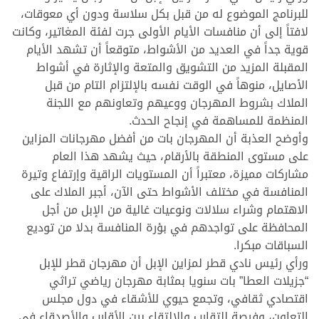
للبرنامج الموضوع له من قبل بكل سلاسة ودون أي معوقات،
لافتاً إلى أن منافسات الأيام الأولى جرت لفئة المغاتير، وكانت
قوية جداً في العديد من الأشواط، متوقعاً أن تشهد الأيام
المقبلة المزيد من التشويق والمتعة والإثارة في أشواط
الأصايل، منوهاً في الوقت نفسه بالإلتزام التام من قبل
الملاك بشروط المهرجان ووعيهم وتعاونهم مع اللجنة
المنظمة للمساهمة في إنجاح الحدث.
وأوضح العذبة أن المهرجان بات من أفضل مهرجانات المزاين
على مستوى المنطقة بالأرقام، حيث يشهد هذا العام
مشاركات مميزة، معتبراً أن المستويات الراقية وإرتفاع وتيرة
المنافسة في مختلف الأشواط حتى الآن، أجبر الملاك على
الاهتمام وشراء سلالات ونوعيات غالية من الإبل من أجل
المحافظة على تواجدهم في بؤرة المنافسة بدلا من توديع
السباقات مبكرا.
ورأي رئيس نادي قطر لمزاين الإبل أن مهرجان قطر للإبل
“جزيلات العطا” بات سنويا بمثابة مهرجان رياضي تراثي
اقتصادي ثقافي، وتجمع حيوي للأشقاء في دول مجلس
التعاون، وفرصة للتقارب والالتقاء بين الأقارب والأصدقاء في