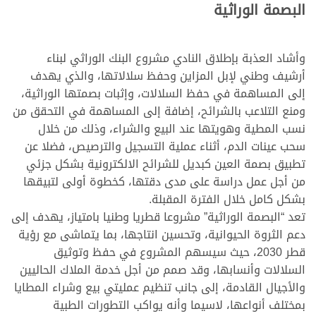
البصمة الوراثية
وأشاد العذبة بإطلاق النادي مشروع البنك الوراثي لبناء
أرشيف وطني لإبل المزاين وحفظ سلالاتها، والذي يهدف
إلى المساهمة في حفظ السلالات، وإثبات بصمتها الوراثية،
ومنع التلاعب بالشرائح، إضافة إلى المساهمة في التحقق من
نسب المطية وهويتها عند البيع والشراء، وذلك من خلال
سحب عينات الدم، أثناء عملية التسجيل والترصيص، فضلا عن
تطبيق بصمة العين كبديل للشرائح الالكترونية بشكل جزئي
من أجل عمل دراسة على مدى دقتها، كخطوة أولى لتبيقها
بشكل كامل خلال الفترة المقبلة.
تعد “البصمة الوراثية” مشروعا قطريا وطنيا بامتياز، يهدف إلى
دعم الثروة الحيوانية، وتحسين انتاجها، بما يتماشى مع رؤية
قطر 2030، حيث سيسهم المشروع في حفظ وتوثيق
السلالات وأنسابها، وقد صمم من أجل خدمة الملاك الحاليين
والأجيال القادمة، إلى جانب تنظيم عمليتي بيع وشراء المطايا
بمختلف أنواعها، لاسيما وأنه يواكب التطورات الطبية