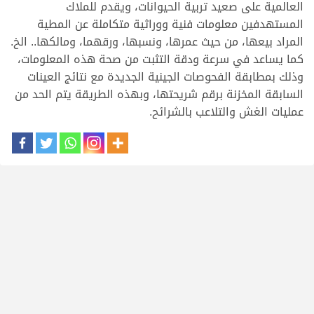
العالمية على صعيد تربية الحيوانات، ويقدم للملاك
المستهدفين معلومات فنية ووراثية متكاملة عن المطية
المراد بيعها، من حيث عمرها، ونسبها، ورقهما، ومالكها.. الخ.
كما يساعد في سرعة ودقة التثبت من صحة هذه المعلومات،
وذلك بمطابقة الفحوصات الجينية الجديدة مع نتائج العينات
السابقة المخزنة برقم شريحتها، وبهذه الطريقة يتم الحد من
عمليات الغش والتلاعب بالشرائح.