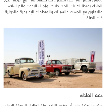
وورش العمل في هذا المجال، بما يسهم في رفع الوعي لدى
الملاك بمتطلبات تلك المهرجانات، وإجراء البحوث والدراسات،
والتعاون مع الجهات والهيئات والمنظمات الإقليمية والدولية
ذات الصلة.
>
>
دعم الملاك
وشدد العذبة على أن جهود النادي منذ انطلاق النسخة الأولى