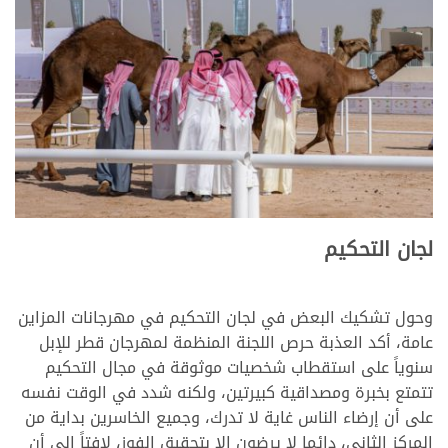
>
لجان التحكيم
وحول تشكيك البعض في لجان التحكيم في مهرجانات المزاين
عامة، أكد العذبة حرص اللجنة المنظمة لمهرجان قطر للإبل
سنوياً على استقطاب شخصيات موثوقة في مجال التحكيم
تتمتع بخبرة ومصداقية كبيرتين، ولكنه شدد في الوقت نفسه
على أن إرضاء الناس غاية لا تدرك، وجميع الخاسرين بداية من
المركز الثاني، دائما لا يرضون إلا بتحقيق الفوز، لافتاً إلى أن