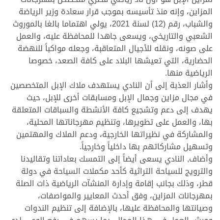
المزاين، وإنه منذ تأسيسه بموجب قرار سعادة وزير الرياضة
والشباب، رقم (12) لسنة 2021، يولي اهتماما بالغا بالموروث
الشعبي والتاريخي، ويسعى جاهدا للمحافظة عليه، والعمل
على صونه، ونقله للأجيال المتعاقبة، وجعله مواكباً للنهضة
الحضارية، التي تعيشها البلاد على كافة الصعد، خصوصا
الرياضية منها.
وأشار العذبة إلى أن النادي يستهدف ملاك الإبل المتخصصين
في مجال مزاين وجمال الإبل ومسابقات أخرى للإبل، حيث
يهدف إلى دعم وتشجيع كافة الأنشطة والسباقات المتعلقة
بها، والعمل على تطويرها، وتنظيم مهرجاناتها المحلية،
والمشاركة في نظيراتها الخارجية، ودعم الملاك والمهتمين
وتسهيل مشاركاتهم بها داخلياً وخارجياً.
وأضاف, النادي يسعى أيضاً إلى التمسك بعاداتنا وتقاليدنا
والترويج للسياحة التراثية كأحد مكملات السياحة في دولة
قطر، وذلك بجانب إقامة وإدارة المنشآت الرياضية ذات الصلة
بمهرجانات المزاين، وفق أحدث المعايير والمواصفات،
وصيانتها والمحافظة عليها، بالإضافة إلى تنظيم الندوات