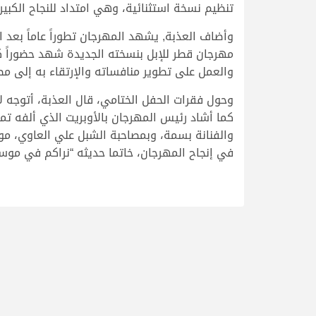
تنظيم نسخة استثنائية، وهي امتداد للنجاح الكبي
وأضاف العذبة, يشهد المهرجان تطوراً عاماً بعد 
مهرجان قطر للإبل بنسخته الجديدة شهد حضوراً كب
والعمل على تطوير منافساته والإرتقاء به إلى مص
وحول فقرات الحفل الختامي، قال العذبة، أتوجه ل
كما أشاد رئيس المهرجان بالأوبريت الذي ألفه تمي
والفنانة بسمة، وبمصاحبة الشبل علي العاوي، مو
في إنجاح المهرجان، خاتما حديثه “نراكم في موسم 2024، ونعدكم بتقديم نسخة أكثر تميزاً بدعم وتعاون الج