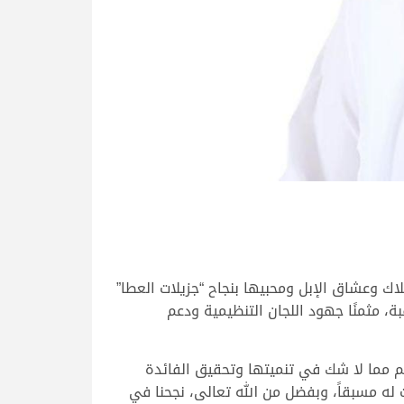
اك وعشاق الإبل ومحبيها بنجاح “جزيلات العطا”
، مثمنًا جهود اللجان التنظيمية ودعم
م مما لا شك في تنميتها وتحقيق الفائدة
 له مسبقاً، وبفضل من الله تعالى، نجحنا في