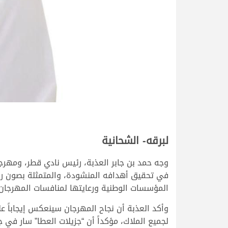
لبرقه- الشحانية
وجه حمد بن جابر العذبة، رئيس نادي قطر، ومهرجان
في تحقيق أهدافه المنشودة، والمتمثلة بصون رياض
المؤسسات الوطنية ورعايتها لمنافسات المهرجان، 
وأكد العذبة أن نجاح المهرجان سينعكس إيجاباً 
لجميع الملاك، مؤكداً أن “جزيلات العطا” سار في 