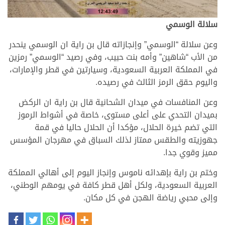
سلالة الوسمي
وعن سلالة “الوسمي” وإنجازاته قال بن راية ان الوسمي ينحدر
من الأب “شاهين” وأمه بنت حبيب، وفي رصيد “الوسمي” رمزين
في المملكة العربية السعودية، وسيارتين في قطر والإمارات،
واليوم حقق الرمز الثالث في رصيده.
وعن المنافسات في ميدان الشحانية قال بن راية ان الركض
بميدان التحدي على أعلى مستوى، خاصة في أشواط الرموز
التي تضم خيرة الحلال، مؤكدا أن الحلال حاليا في قمة
جهوزيته والطقس ممتاز لذلك السباق في مهرجان المؤسس
مميز وقوي جدا.
وختم بن راية بإهدائه ناموس وإنجاز اليوم إلى أهالي المملكة
العربية السعودية، ولكل أهل قطر كافة في يومهم الوطني،
وإلى محبي رياضة الهجن في كل مكان.