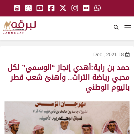
To
18 Dec , 2021
حمد بن راية:أهدي إنجاز “الوسمي” لكل
محبي رياضة التراث.. وأهنئ شعب قطر
باليوم الوطني