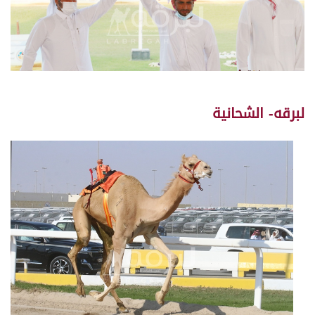
لبرقه- الشحانية