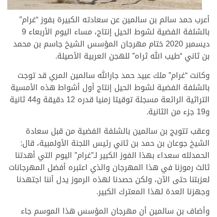
أعرب حمد سالم بن سالمين عن سعادته الكبيرة بفوز “غرام”
بالشلفة الفضية لشوط الحيل إنتاج، مساء اليوم الأربعاء 9
ديسمبر 2020 ختام مهرجان المؤسس الشيخ جاسم بن محمد
بن ثاني “طيب الله ثراه” للهجن العربية الأصيلة.
وكانت “غرام” ملك عبيد حمد جارالله سالمين المري قد توجت
بالشلفة الفضية لشوط الحيل إنتاج أول أشواط هذه الأمسية
التراثية الرائعة مسجلة توقيتا زمنيا قدره 12 دقيقة و44 ثانية
و19 جزء من الثانية.
وعقب تتويج بن سالمين بالشلفة الفضية من قبل سعادة
الشيخ جوعان بن حمد بن ثاني رئيس اللجنة الأولمبية، قال:
الحمدلله سعداء بهذا الفوز الكبير لـ”غرام” اليوم التي أهدتنا
ثالث رموزنا في هذا المهرجان والذي اعتبره أفضل المهرجانات
لعزبتنا حتى الآن، ولكن حصدنا لهذه الرموز يدل أننا اجتهدنا
وجهزنا العدة لهذا المعترك الكبير.
وأضاف بن سالمين أن مهرجان المؤسس هذا الموسم جاء