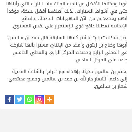
قويا ومختلفا للأفضل من ناحية المنافسات النارية التي رأيناها
حتى في أشواط السيارات، لذلك أصنفها أفضل نسخة، مؤكداً
أنهم يستعدون من الآن للمهرجانات القادمة، فالنتائج
الإيجابية تعطينا دافع قوي للإستمرار على نفس المستوى.
وعن سلالة “غرام” واشتراكاتها السابقة قال حمد بن سالمين:
أبوها وضاح بن زيتون وأمها من الإنتاج، مشيرا بأنها شاركت
في المحلي الرابع وحصدت المركز الرابع، والمحلي الخامس
جاءت على المركز السادس.
وختم بن سالمين حديثه بإهداء فوز “غرام” بالشلفة الفضية
إلى داعم الشعار جارالله بن حمد بن سالمين وجميع مجشعي
شعار بن سالمين.