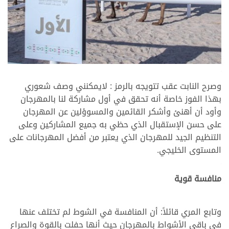
>
>
وصرح النابت عقب تتويجه بالرمز : لايمكنني وصف شعوري
بهذا الفوز خاصة أنه تحقق في أول مشاركة لنا بالمهرجان
وأود أن أهنئ وأشكر القائمين والمسوؤلين عن المهرجان
على حسن الإستقبال الذي حظي به جميع المشاركين وعلى
التنظيم الجيد للمهرجان الذي يعتبر من أفضل المهرجانات على
المستوى الخليجي.
>
منافسة قوية
وتابع المري قائلاً: أن المنافسة في الشوط لم تختلف عنها
في باقي الأشواط بالمهرجان حيث أنها حفلت بالقوة والصراع