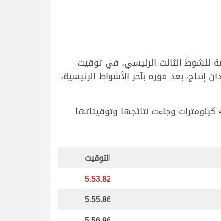
صة للشوط الثالث الرئيسي، في توقيت
قعدان إنتاج، بعد فوزه بآخر الأشواط الرئيسية،
وتواصلت منافسات الحقايق رموز وسيارات مساء اليوم على مدار 22 شوطا، جرت جميعها من نقطة الـ 4 كيلومترات وجاءت نتائجها وتوقيتاتها
التوقيت
5.53.82
5.55.86
5.56.96