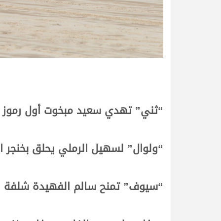
“ثني” تهدي سعيد مبخوت أول رموز م
“ولوال” لسهيل الرملي يحلق بخنجر ا
“سيوف” تمنح سالم الفهيدة شلفة الب