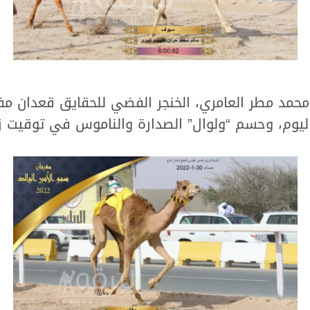
 محمد مطر العامري، الخنجر الفضي للحقايق قعدان 
 وحسم “ولوال” الصدارة والناموس في توقيت زمني قدره :18