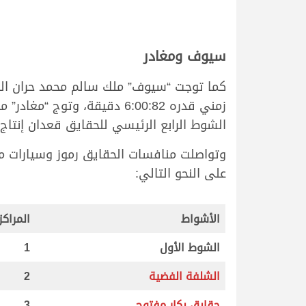
سيوف ومغادر
كما توجت “سيوف” ملك سالم محمد حران الفه
زمني قدره 6:00:82 دقيقة، 
الشوط الرابع الرئيسي للحقايق قعدان إنتاج في توقي
على النحو التالي:
الأشواط
المراكز
الشوط الأول
1
الشلفة الفضية
2
حقايق بكار مفتوح
3