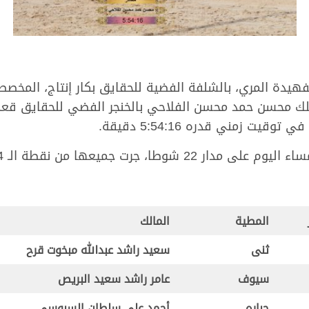
يدة المري، بالشلفة الفضية للحقايق بكار إنتاج، المخص
وتوج “مغادر” ملك محسن حمد محسن الفلاحي بالخنجر الفضي للحقايق 
ت زمني قدره 5:54:16 دقيقة.
المطية
المالك
ثنى
سعيد راشد عبدالله مبخوت قرح
سيوف
عامر راشد سعيد البريص
جباره
أحمد علي سلطان السبوسي