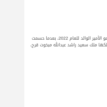
ونجحت “ثنى” في تسجيل اسمها في السجل الذهبي للمهرجان السنوي الكبير، باقتناصها أول رموز سمو الأمير الوالد للعام 2022، بعدما حسمت
لكها ملك سعيد راشد عبدالله مبخوت قرح،