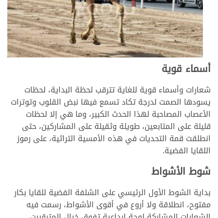
أسماء قوية
شعارات وأسماء قوية للغاية تترقب لحظة البداية، لحظات
يسودها الصمت لدرجة تكاد تسمع فيها نبض القلوب وتوترات
الأعصاب المصاحبة لهذا الحدث الكبير، وما هي إلا لحظات
قليلة على المتابعين، طويلة وثقيلة على المشاركين، حتى
انطلقت قمة التحديات في هذه الأمسية التراثية، على رموز
اللقايا الفضية.
شوط الأشواط
بداية الشوط الأول الرئيسي على الشلفة الفضية للقايا بكار
مفتوح، انطلاقة ولا أروع في أقوى الأشواط، رسمت فيه
الشعارات المشاركة لوحة إبداعية تفوق خيال المترقبين،