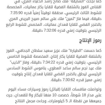
كما نجحت “الشايقة” ملك صالح راشد الدعباء المري، في
اقتناص الفوز بالشلفة الفضية للقايا بكار عمانيات، المخصصة
للشوط الثالث الرئيسي، محققة توقيتاً زمنياً قدره 7:35:90
دقيقة، فيما فاز “ثمين” ملك علي سالم صبيح البريص المري
بالخنجر الفضي للقايا قعدان عمانيات، المخصص للشوط الرابع
الرئيسي بتوقيت زمني قدره 7:32:06 دقيقة.
رموز الإنتاج
كما حسمت “الطيارة” ملك عزيز سعيد سلطان الجحافي، الفوز
بالشلفة الفضية للقايا بكار إنتاج، المخصصة للشوط الخامس
الرئيسي، بتوقيت زمني قدره 7:34:22 دقيقة، وفاز “الذيب”
ملك عيد نجم سالم ساعد العطوي، بناموس الشوط السادس
الرئيسي ليحلق بالخنجر الفضي للقايا قعدان إنتاج بتوقيت
زمني مميز قدره 7:30:62 دقيقة.
وتواصلت منافسات اللقايا (قبائل) رموز وسيارات مساء اليوم
على مدار 18 شوطاً، خصصت 10 منها للبكار و8 للقعدان، جرت
جميعها من نقطة الـ 5 كيلومترات، وجاءت مجمل النتائج