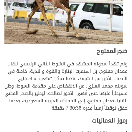
خنجرالمفتوح
ولم تهدأ سخونة المشهد في الشوط الثاني الرئيسي للقايا
قعدان مفتوح، بل استمرت الإثارة والقوة والندية، خاصة في
النصف الأخير من الشوط، عندما تمكن “متعب” ملك فليح
سويلم محمد العنزي، من الانقضاض على مقدمة الشوط، وظل
مسيطراً عليها حتى أنهى الأمور لصالحه، ليطير بالخنجر الفضي
للقايا قعدان مفتوح، إلى المملكة العربية السعودية، بعدما
حقق توقيتاً زمنياً قدره 7:30:36 دقيقة.
رموز العمانيات