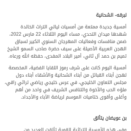
لبرقه- الشحانية
أمسية جديدة ممتعة من أمسيات ليالي التراث الخالدة
شهدها ميدان التحدي، مساء اليوم الثلاثاء 22 مارس 2022،
ضمن منافسات وفعاليات المهرجان السنوي الكبير لسباق
الهجن العربية الأصيلة على سيف حضرة صاحب السمو الشيخ
تميم بن حمد آل ثاني، أمير البلاد المفدى، حفظه الله ورعاه.
أمسية اليوم كانت على شرف رموز اللقايا الفضية، المخصصة
لهجن أبناء القبائل من أبناء الشحانية والأشقاء أبناء دول
مجلس التعاون الخليجي، في عرس خليجي رياضي تراثي راقي،
ملؤه الحب والأخوة والتنافس الشريف في واحد من أهم
وأغلى وأقوى ختاميات الموسم لرياضة الآباء والأجداد.
بن عويضان يتألق
وفي هذه الأمسية التراثية القوية تألقت العديد من