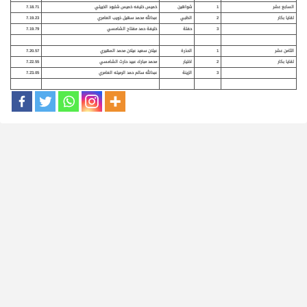
السابع عشر
1
شواهين
خميس خليفه خميس شلبود الخييلي
7.18.71
لقايا بكار
2
الظبي
عبدالله محمد سهيل ذويب العامري
7.19.23
3
حفلة
خليفة حمد مفتاح الشامسي
7.19.79
الثامن عشر
1
الحذرة
عيلان سعيد عيلان محمد المهيري
7.20.57
لقايا بكار
2
اختيار
محمد مبارك عبيد حارث الشامسي
7.22.55
3
الزينة
عبدالله سالم حمد الرميله العامري
7.23.05