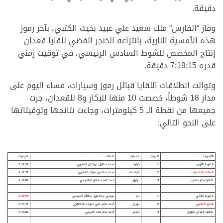
دقيقة.
وفاز “الفارس” ملك سعيد علي عبيد بخيت الكتبي، بآخر رموز
هذه الأمسية النارية، بانتزاعه الخنجر الفضي للقايا قعدان
إنتاج المخصص للشوط السادس الرئيسي، في توقيت زمني
قدره 7:19:15 دقيقة.
وتوالت انطلاقات اللقايا قبائل رموز وسيارات، مساء اليوم على
مدار 18 شوطاً، خصصت 10 منها للبكار و8 للقعدان، جرت
جميعها من نقطة الـ 5 كيلومترات، وجاءت نتائجها وتوقيتاتها
على النحو التالي:
الأشواط
المراكز
المطية
المالك
التوقيت
الشوط الأول
1
كرارة
محمد سهيل عويضان العامري
7.12.57
الشلفة الفضية
2
الواصلة
محمد سالمين مبارك العامري
7.17.77
للقايا بكار مفتوح
3
حرايق
حمد غانم سلطان الهديفي
7.17.87
الشوط الثاني
1
نجد
موسى عبدالعزيز عبدالله الموسى
7.12.23
الخنجر الفضي
2
حوران
أحمد غانم علي حموده الظاهري
7.15.77
للقايا قعدان مفتوح
3
معمر
أحمد مطر ماجد الخييلي
7.15.87