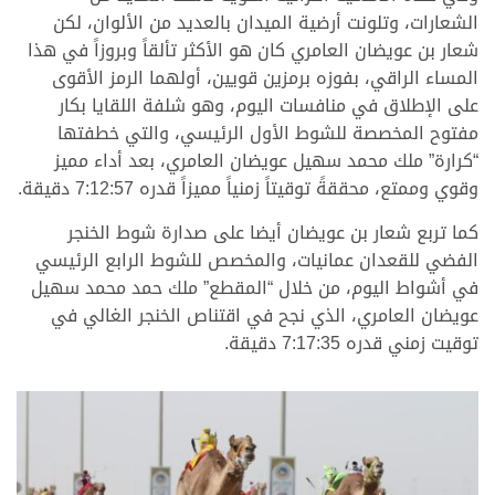
الشعارات، وتلونت أرضية الميدان بالعديد من الألوان، لكن
شعار بن عويضان العامري كان هو الأكثر تألقاً وبروزاً في هذا
المساء الراقي، بفوزه برمزين قويين، أولهما الرمز الأقوى
على الإطلاق في منافسات اليوم، وهو شلفة اللقايا بكار
مفتوح المخصصة للشوط الأول الرئيسي، والتي خطفتها
“كرارة” ملك محمد سهيل عويضان العامري، بعد أداء مميز
وقوي وممتع، محققةً توقيتاً زمنياً مميزاً قدره 7:12:57 دقيقة.
كما تربع شعار بن عويضان أيضا على صدارة شوط الخنجر
الفضي للقعدان عمانيات، والمخصص للشوط الرابع الرئيسي
في أشواط اليوم، من خلال “المقطع” ملك حمد محمد سهيل
عويضان العامري، الذي نجح في اقتناص الخنجر الغالي في
توقيت زمني قدره 7:17:35 دقيقة.