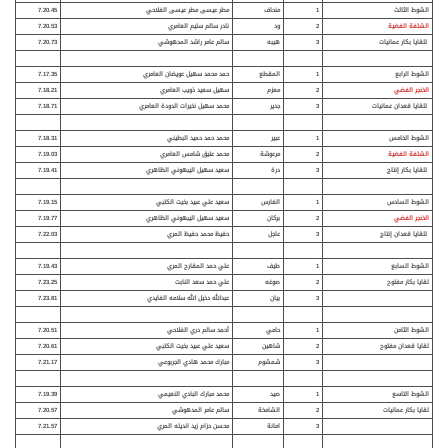
الشوط الثالث
1
منحاف
مطر عيسى مطر عيسى الفلاحي
7.20.45
الشلفة الفضية
2
ود
نادر سالم سليم العامري
7.20.53
للقايا بكار عمانيات
3
هيبه
سالم عامر راشد المدهوشي
7.20.73
الشوط الرابع
1
المقطع
حمد محمد سهيل عويضان العامري
7.17.35
الخنجر الفضي
2
معزم
سهيل سعيد ذويب العامري
7.18.21
للقايا قعدان عمانيات
3
جدير
محمد سهيل نخيرات الدودة العامري
7.18.71
الشوط الخامس
1
عبير
محمد حمد حميد البطيني
7.18.31
الشلفة الفضية
2
مرعوشة
محمد عتيق شامس العامري
7.19.03
للقايا بكار إنتاج
3
درة
سعيد سهيل اليبهوني الظاهري
7.19.41
الشوط السادس
1
الفارس
سعيد علي عبيد بخيت الكتبي
7.19.15
الخنجر الفضي
2
بركان
سعيد سهيل اليبهوني الظاهري
7.19.77
للقايا قعدان إنتاج
3
عاجل
حفيظ محمد حفيظ المري
7.22.03
الشوط السابع
1
طيف
علي حمد المقارح المري
7.19.43
لقايا بكار مفتوح
2
صوغه
علي حمد سعد النابت
7.23.25
3
بيان
عبدالله دخيل الله سلامه الفايدي
7.23.81
الشوط الثامن
1
حامي
أحمد سالم دري الفلاحي
7.20.51
لقايا قعدان مفتوح
2
شاهين
سعيد علي عبيد بخيت الكتبي
7.20.61
3
شمشوم
مبارك محمد هادي الجربوعي
7.21.17
الشوط التاسع
1
صيد
محمد مبارك البادي النعيمي
7.19.39
لقايا بكار عمانيات
2
الشامخة
سالم عامر المدهوشي
7.20.57
3
امانة
محسن حزام زيد انديله المري
7.21.57