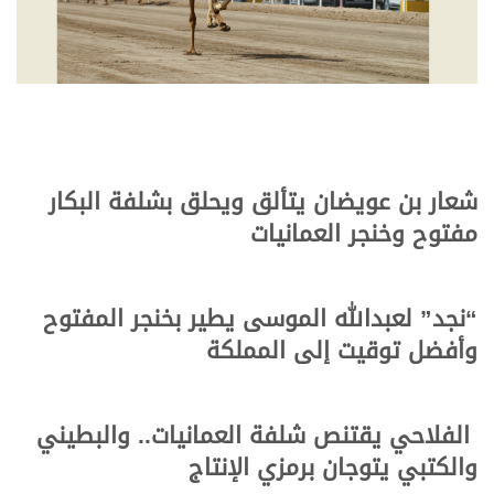
شعار بن عويضان يتألق ويحلق بشلفة البكار
مفتوح وخنجر العمانيات
“نجد” لعبدالله الموسى يطير بخنجر المفتوح
وأفضل توقيت إلى المملكة
الفلاحي يقتنص شلفة العمانيات.. والبطيني
والكتبي يتوجان برمزي الإنتاج