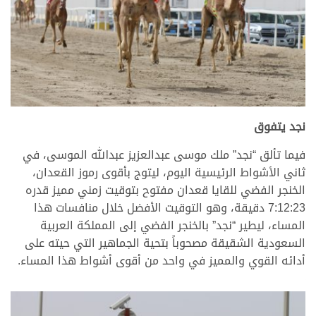
نجد يتفوق
فيما تألق “نجد” ملك موسى عبدالعزيز عبدالله الموسى، في
ثاني الأشواط الرئيسية اليوم، ليتوج بأقوى رموز القعدان،
الخنجر الفضي للقايا قعدان مفتوح بتوقيت زمني مميز قدره
7:12:23 دقيقة، وهو التوقيت الأفضل خلال منافسات هذا
المساء، ليطير “نجد” بالخنجر الفضي إلى المملكة العربية
السعودية الشقيقة مصحوباً بتحية الجماهير التي حيته على
أدائه القوي والمميز في واحد من أقوى أشواط هذا المساء.