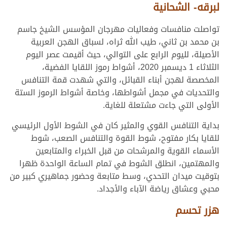
لبرقه- الشحانية
تواصلت منافسات وفعاليات مهرجان المؤسس الشيخ جاسم
بن محمد بن ثاني، طيب الله ثراه، لسباق الهجن العربية
الأصيلة، لليوم الرابع على التوالي، حيث أقيمت عصر اليوم
الثلاثاء 1 ديسمبر 2020، أشواط رموز اللقايا الفضية،
المخصصة لهجن أبناء القبائل، والتي شهدت قمة التنافس
والتحديات في مجمل أشواطها، وخاصة أشواط الرموز الستة
الأولى التي جاءت مشتعلة للغاية.
بداية التنافس القوي والمثير كان في الشوط الأول الرئيسي
للقايا بكار مفتوح، شوط القوة والتنافس الصعب، شوط
الأسماء القوية والمرشحات من قبل الخبراء والمتابعين
والمهتمين، انطلق الشوط في تمام الساعة الواحدة ظهرا
بتوقيت ميدان التحدي، وسط متابعة وحضور جماهيري كبير من
محبي وعشاق رياضة الآباء والأجداد.
هزر تحسم