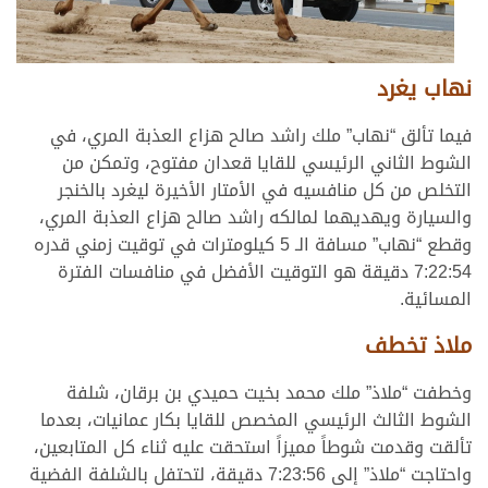
نهاب يغرد
فيما تألق “نهاب” ملك راشد صالح هزاع العذبة المري، في
الشوط الثاني الرئيسي للقايا قعدان مفتوح، وتمكن من
التخلص من كل منافسيه في الأمتار الأخيرة ليغرد بالخنجر
والسيارة ويهديهما لمالكه راشد صالح هزاع العذبة المري،
وقطع “نهاب” مسافة الـ 5 كيلومترات في توقيت زمني قدره
7:22:54 دقيقة هو التوقيت الأفضل في منافسات الفترة
المسائية.
ملاذ تخطف
وخطفت “ملاذ” ملك محمد بخيت حميدي بن برقان، شلفة
الشوط الثالث الرئيسي المخصص للقايا بكار عمانيات، بعدما
تألقت وقدمت شوطاً مميزاً استحقت عليه ثناء كل المتابعين،
واحتاجت “ملاذ” إلى 7:23:56 دقيقة، لتحتفل بالشلفة الفضية