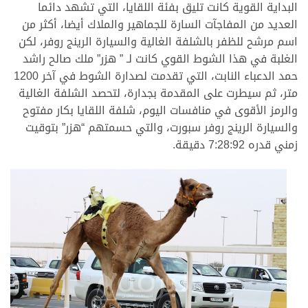
البداية القوية كانت تليق بفئة اللقايا، التي تشهد دائما
العديد من المفاجآت السارة للجماهير والملاك أيضا، أكثر من
اسم مرشح للظفر بالشلفة الغالية والسيارة الرينج روفر، لكن
الغلبة في هذا الشوط القوي كانت لـ ” هزر” ملك صالح راشد
حمد الدعباء النابت، التي تقدمت لصدارة الشوط في آخر 1200
متر، ثم سيطرت على المقدمة بجدارة، لتحصد الشلفة الغالية
والرمز الأقوى في منافسات اليوم، شلفة اللقايا بكار مفتوح
والسيارة الرينج روفر سبورت، والتي حسمتهم “هزر” بتوقيت
زمني قدره 7:28:92 دقيقة.