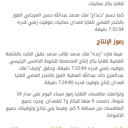
للقايا بكار عمانيات.
كما حسم “ذعذاع” ملك محمد عبدالله حسن العرجاني الفوز
بالخنجر الفضي للقايا قعدان عمانيات بتوقيت زمني قدره
7:31:04 دقيقة.
رموز الإنتاج
فيما فازت “رنده” ملك محمد طالب محمد عقيل النابت بالشلفة
الفضية للقايا بكار إنتاج المخصصة للشوط الخامس الرئيسي
بتوقيت زمني قدره 7:22:64 دقيقة، وحقق “وليف” ملك
عبدالعزيز خالد عبدالله العطية الفوز بالخنجر الفضي للقايا
قعدان إنتاج بتوقيت قدره 7:24:80 دقيقة.
وتواصلت منافسات اللقايا رموز مساء اليوم على مدار 16
شوطا، خصصت 9 منها للبكار و7 للقعدان، وجرت جميع
المنافسات من مسافة 5 كم، وفيما يلي نتائج وتوقيتات جميع
الأشواط: