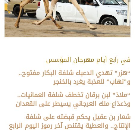
في رابع أيام مهرجان المؤسس
“هزر” تهدي الدعباء شلفة البكار مفتوح..
و”نهاب” للعذبة يغرد بالخنجر
“ملاذ” لبن برقان تخطف شلفة العمانيات..
وذعذاع ملك العرجاني يسيطر على القعدان
شعار بن عقيل يحكم قبضته على شلفة
الإنتاج.. والعطية يقتنص آخر رموز اليوم الرابع