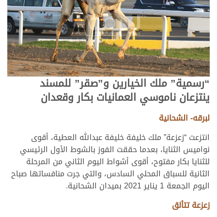
“رسمية” ملك الخيارين و”صقر” للمسند
ينتزعان ناموسي العمانيات بكار وقعدان
لبرقه- الشحانية
انتزعت “زعزعة” ملك خليفة خليفة عبدالله العطية، أقوى
نواميس الثنايا، بعدما حققت الفوز بالشوط الأول الرئيسي
للثنايا بكار مفتوح، أقوى أشواط اليوم الثاني من المرحلة
الثانية للسباق المحلي السادس، والتي جرت منافساتها صباح
اليوم الجمعة 1 يناير 2021 بميدان الشحانية.
زعزعة تتألق