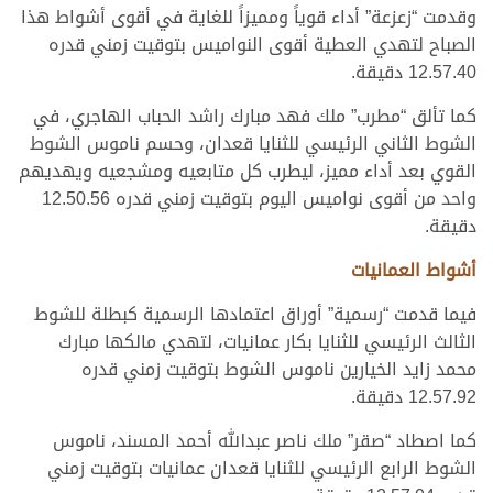
وقدمت “زعزعة” أداء قوياً ومميزاً للغاية في أقوى أشواط هذا
الصباح لتهدي العطية أقوى النواميس بتوقيت زمني قدره
12.57.40 دقيقة.
كما تألق “مطرب” ملك فهد مبارك راشد الحباب الهاجري، في
الشوط الثاني الرئيسي للثنايا قعدان، وحسم ناموس الشوط
القوي بعد أداء مميز، ليطرب كل متابعيه ومشجعيه ويهديهم
واحد من أقوى نواميس اليوم بتوقيت زمني قدره 12.50.56
دقيقة.
أشواط العمانيات
فيما قدمت “رسمية” أوراق اعتمادها الرسمية كبطلة للشوط
الثالث الرئيسي للثنايا بكار عمانيات، لتهدي مالكها مبارك
محمد زايد الخيارين ناموس الشوط بتوقيت زمني قدره
12.57.92 دقيقة.
كما اصطاد “صقر” ملك ناصر عبدالله أحمد المسند، ناموس
الشوط الرابع الرئيسي للثنايا قعدان عمانيات بتوقيت زمني