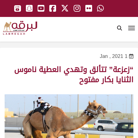
To
1 Jan , 2021
“زعزعة” تتألق وتهدي العطية ناموس
الثنايا بكار مفتوح