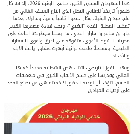
هذا المهرجان السنوي الكبير، ختامي الوثبة 2026، إلا أنه كان
ظهوراً تاريخياً للعنابي البطل الذي انتزع السيف الغالي من
قلب ميدان الوثبة، وكان حضوراً كافياً وافياً، ومزلزلاً، بعدما
تمكنت المطية الفذة
“
الظبي
“
، وتحت قيادة مضمرها القدير
جابر بن سالم بن فاران المري، من بسط سيطرتها التامة على
مجريات الشوط الأقوى، متفوقة على أعرق وأقوى الشعارات
الخليجية، ومقدمةً ملحمة تراثية أبهرت عشاق رياضة الآباء
والأجداد.
وبهذا الفوز التاريخي، أثبتت هجن الشحانية مجدداً كعبها
العالي وقدرتها على حسم الألقاب الكبرى في منعطفات
الحسم، لتؤكد أن نوعية الحضور لا كميته هي من تصنع المجد
على أرضيات الميادين.
>