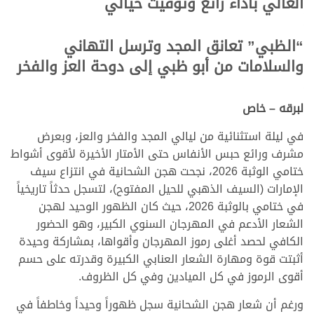
الغالي بأداء رائع وتوقيت خيالي
“الظبي” تعانق المجد وترسل التهاني
والسلامات من أبو ظبي إلى دوحة العز والفخر
لبرقه – خاص
في ليلة استثنائية من ليالي المجد والفخر والعز، وبعرض
مشرف ورائع حبس الأنفاس حتى الأمتار الأخيرة لأقوى أشواط
ختامي الوثبة 2026، نجحت هجن الشحانية في انتزاع سيف
الإمارات (السيف الذهبي للحيل المفتوح)، لتسجل حدثاً تاريخياً
في ختامي بالوثبة 2026، حيث كان الظهور الوحيد لهجن
الشعار الأدعم في المهرجان السنوي الكبير، وهو الحضور
الكافي لحصد أغلى رموز المهرجان وأقواها، بمشاركة وحيدة
أثبتت قوة ومهارة الشعار العنابي الكبيرة وقدرته على حسم
أقوى الرموز في كل الميادين وفي كل الظروف.
ورغم أن شعار هجن الشحانية سجل ظهوراً وحيداً وخاطفاً في