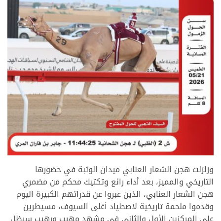
>
وزلزلت هجن الشعار العنابي ميدان الوثبة في حضورها
التاريخي والمميز، بعد أداء رائع وتكتيك محكم من مضمري
هجن الشعار العنابي، الذين عبروا عن قدراتهم الكبيرة اليوم
وقدموا ملحمة تاريخية لاصطياد أغلى السيوف، مسيطرين
على المركزين الأول والثاني في مشهد مهيب ورهيب سيظل