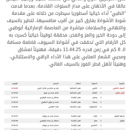
عالقا في الأذهان على مدار السنوات القادمة، بعدما قدمت
“الظبي” أداء خياليا أسطوريا سيطرت من خلاله على مقدمة
شوط الأشواط بفارق كبير عن أقرب منافسيها، لتطير بالسيف
والتهاني والسلامات مباشرة من العاصمة الإماراتية أبوظبي
إلى دوحة الخير والعز والفخر، محققة توقيتاً خيالياً كسرت به
كل الأرقام التي تحققت في أشواط السيوف، قاطعة مسافة
الـ 8 كم في زمن قدره 11.44.25 دقيقة، فهنيئاً لعشاق
ومحبي الشعار العنابي على هذا الأداء الراقي والاستثنائي،
وهنيئاً لأهل قطر الفوز بالسيف الغالي.
الشوط
المطية
المالك
المضمر
التوقيت
السيف الذهبي
1
الظبي
هجن الشحانية
جابر بن سالم بن فاران المري
11:44:25
للحيل مفتوح
2
الهابة
هجن الشحانية
فاران محمد بن قريع
11:45:52
3
ريماس
هجن الرئاسة
سلطان بن محمد الوهيبي
11:47:47
4
سمحة
هجن الرئاسة
محمد بن زيتون المهيري
11:50:44
5
الشاهينية
هجن العاصفة
غياث الهلالي
11:55:39
بندقية الزمول
1
نهاب
هجن الرئاسة
حمدان محمد بن مروشد
12:24:76
مفتوح
2
معزز
هجن الرئاسة
سلطان بن محمد الوهيبي
12:25:85
3
الشبابي
هجن الرئاسة
حمدان محمد بن مروشد
12:26:15