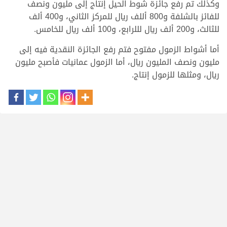
وكذلك تم رفع جائزة شوط الحيل إنتاج إلى مليون ونصف
للفائز بالشلفة و800 أللف ريال للمركز الثاني، و400 ألف
للثالث، و200 ألف ريال لللرابع، و100 ألف ريال للخامس.
أما أشواط الزمول مفتوح فتم رفع الجائزة النقدية فيه إلى
مليون ونصف المليون ريال، أما الزمول عمانيات فأصبح مليون
ريال، ومثلها للزمول إنتاج.