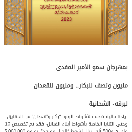
بمهرجان سمو الأمير المفدى
مليون ونصف للبكار.. ومليون للقعدان
لبرقه- الشحانية
زيادة مالية ضخمة لأشواط الرموز “بكار و”قعدان” من الحقايق
وحتى الثنايا الخاصة بأشواط أبناء القبائل، فقد تم تخصيص 10
ملايين و500 ألف ريال لشوط “الحيل مفتوح”، بواقع 5.000.000