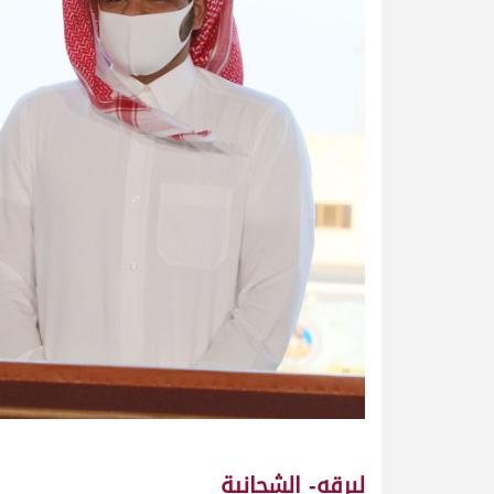
لبرقه- الشحانية