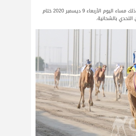
أهدى سالم بن عنزان النعيمي فوز “مرور” بالشلفة الفضية لشوط الحيل عمانيات إلى والده والشعب القطري كافة، وذلك مساء اليوم الأربعاء 9 ديسمبر 2020 ختام
التحدي بالشحانية.