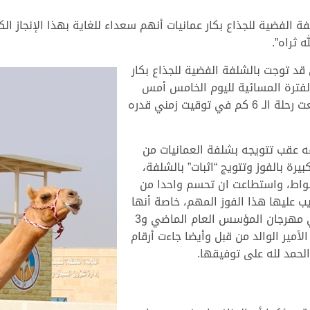
لفة الفضية للجذاع بكار عمانيات أنهم سعداء للغاية بهذا الإنجاز 
 ثراه”.
 قد توجت بالشلفة الفضية للجذاع بكار
الفترة المسائية لليوم الخامس أمس
الأربعاء الثاني من ديسمبر للعام 2020 بعدما قطعت رحلة الـ 6 كم في توقيت زمني قدره
ه عقب تتويجه بشلفة العمانيات من
يرة بالفوز وتتويج “اثبات” بالشلفة،
شواط، واستطاعت ان تحسم واحدا من
عليها هذا الفوز المهم، خاصة أنها
صاحبة إنجازات كبيرة من قبل وفي رصيدها رمز في مهرجان المؤسس العام الماضي و3
أمير الوالد من قبل وأيضا جاءت أرقام
لحمد لله على توفيقها.