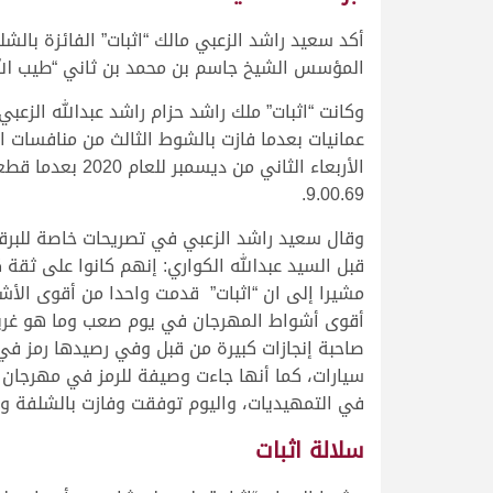
أكد سعيد راشد الزعبي مالك “اثبات” الفائزة بالش
المؤسس الشيخ جاسم بن محمد بن ثاني “طيب الله
وكانت “اثبات” ملك راشد حزام راشد عبدالله الزعبي
عمانيات بعدما فازت بالشوط الثالث من منافسات 
9.00.69.
وقال سعيد راشد الزعبي في تصريحات خاصة للبرق
قبل السيد عبدالله الكواري: إنهم كانوا على ثقة كب
مشيرا إلى ان “اثبات” قدمت واحدا من أقوى الأ
أقوى أشواط المهرجان في يوم صعب وما هو غريب 
سيارات، كما أنها جاءت وصيفة للرمز في مهرجان ال
في التمهيديات، واليوم توفقت وفازت بالشلفة وا
سلالة اثبات