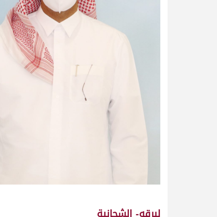
لبرقه- الشحانية