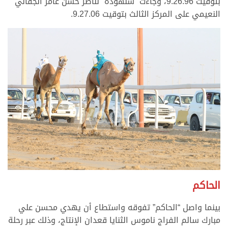
بتوقيت 9.26.96، وجاءت “سلهوده” لناصر حسن عامر الجفالي
النعيمي على المركز الثالث بتوقيت 9.27.06.
الحاكم
بينما واصل “الحاكم” تفوقه واستطاع أن يهدي محسن علي
مبارك سالم الفراج ناموس الثنايا قعدان الإنتاج، وذلك عبر رحلة