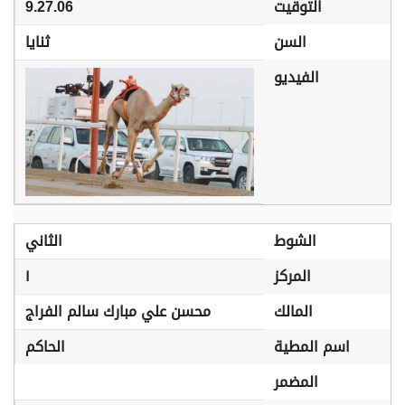
التوقيت
9.27.06
السن
ثنايا
الفيديو
الشوط
الثاني
المركز
١
المالك
محسن علي مبارك سالم الفراج
اسم المطية
الحاكم
المضمر