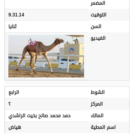
المضمر
التوقيت
9.31.14
السن
ثنايا
الفيديو
الشوط
الرابع
المركز
٢
المالك
حمد محمد صالح بخيت الراشدي
اسم المطية
هياض