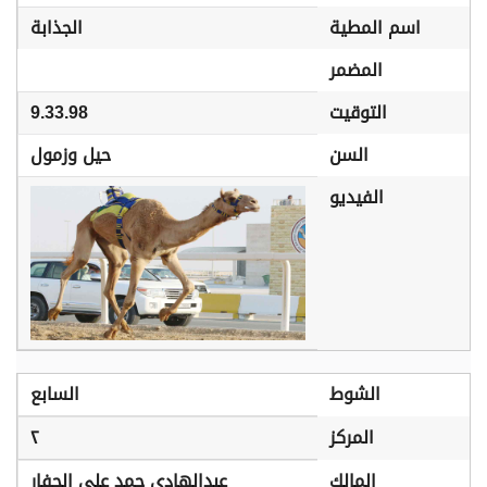
اسم المطية
الجذابة
المضمر
التوقيت
9.33.98
السن
حيل وزمول
الفيديو
الشوط
السابع
المركز
٢
المالك
عبدالهادي حمد علي الحفار