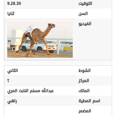
التوقيت
9.28.30
السن
ثنايا
الفيديو
الشوط
الثاني
المركز
٢
المالك
عبدالله مسلم النابت المري
اسم المطية
راهي
المضمر