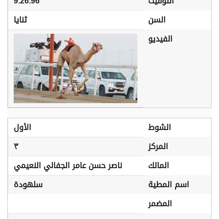
التوقيت
9.26.96
السن
ثنايا
الفيديو
الشوط
الأول
المركز
٣
المالك
ناصر حسن عامر الجفالي النعيمي
اسم المطية
سلهودة
المضمر