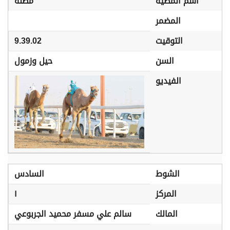
اسم المطية
مظنة
المضمر
التوقيت
9.39.02
السن
حيل وزمول
الفيديو
الشوط
السادس
المركز
١
المالك
سالم علي مسفر محميد الجربوعي