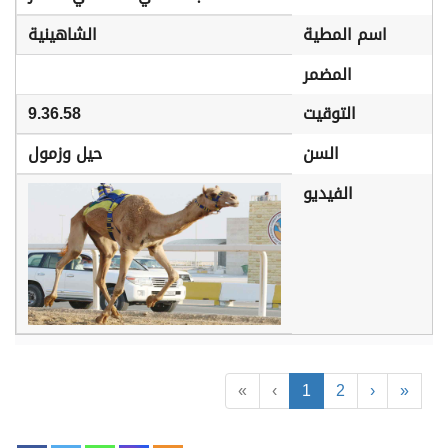
اسم المطية
الشاهينية
المضمر
التوقيت
9.36.58
السن
حيل وزمول
الفيديو
«
‹
1
2
›
»