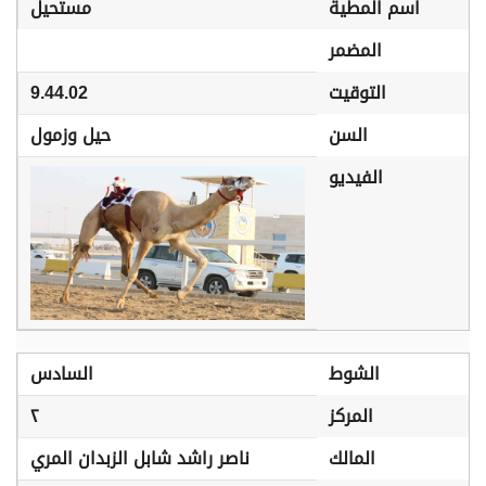
اسم المطية
مستحيل
المضمر
التوقيت
9.44.02
السن
حيل وزمول
الفيديو
الشوط
السادس
المركز
٢
المالك
ناصر راشد شابل الزبدان المري