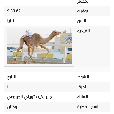
المضمر
التوقيت
9.33.62
السن
ثنايا
الفيديو
الشوط
الرابع
المركز
١
المالك
جابر بخيت ثويني الجربوعي
اسم المطية
وذنان