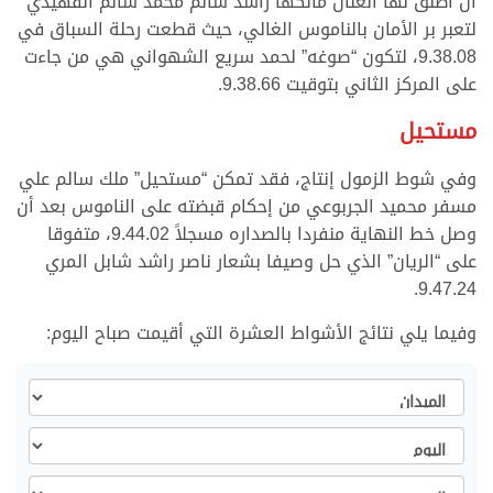
أن أطلق لها العنان مالكها راشد سالم محمد سالم الفهيدي
لتعبر بر الأمان بالناموس الغالي، حيث قطعت رحلة السباق في
9.38.08، لتكون “صوغه” لحمد سريع الشهواني هي من جاءت
على المركز الثاني بتوقيت 9.38.66.
مستحيل
وفي شوط الزمول إنتاج، فقد تمكن “مستحيل” ملك سالم علي
مسفر محميد الجربوعي من إحكام قبضته على الناموس بعد أن
وصل خط النهاية منفردا بالصداره مسجلاً 9.44.02، متفوقا
على “الريان” الذي حل وصيفا بشعار ناصر راشد شابل المري
9.47.24.
وفيما يلي نتائج الأشواط العشرة التي أقيمت صباح اليوم:
الميدان
اليوم
السن