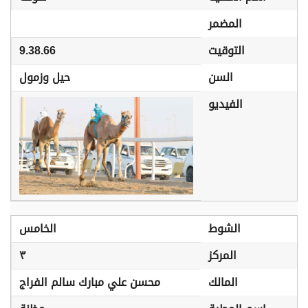
المضمر
التوقيت
9.38.66
السن
حيل وزمول
الفيديو
الشوط
الخامس
المركز
٣
المالك
محسن علي مبارك سالم الفراج