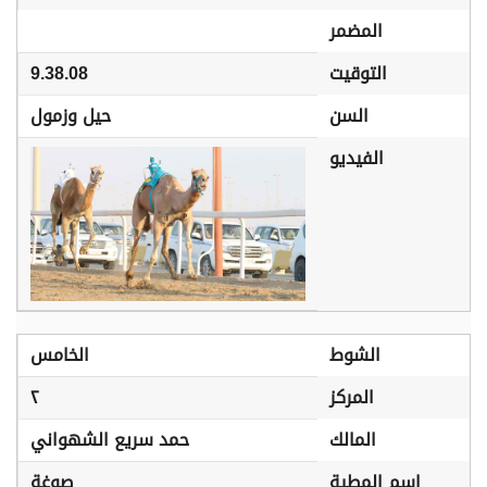
المضمر
التوقيت
9.38.08
السن
حيل وزمول
الفيديو
الشوط
الخامس
المركز
٢
المالك
حمد سريع الشهواني
اسم المطية
صوغة