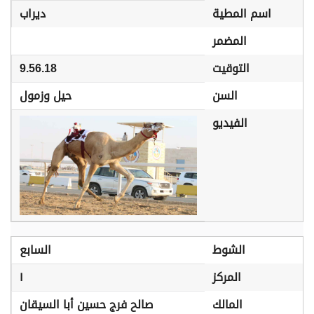
اسم المطية
ديراب
المضمر
التوقيت
9.56.18
السن
حيل وزمول
الفيديو
الشوط
السابع
المركز
١
المالك
صالح فرج حسين أبا السيقان