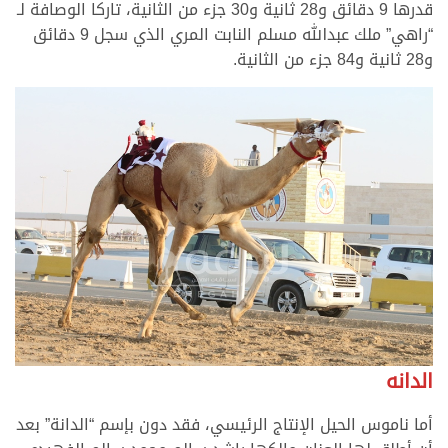
قدرها 9 دقائق و28 ثانية و30 جزء من الثانية، تاركا الوصافة لـ
“راهي” ملك عبدالله مسلم النابت المري الذي سجل 9 دقائق
و28 ثانية و84 جزء من الثانية.
الدانه
أما ناموس الحيل الإنتاج الرئيسي، فقد دون بإسم “الدانة” بعد