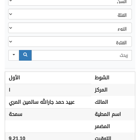
الفئة
النوع
الفترة
Search
الشوط
الأول
المركز
١
المالك
عبيد حمد جارالله سالمين المري
اسم المطية
سمحة
المضمر
التوقيت
9.21.10