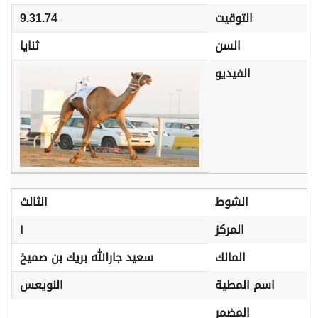
التوقيت
9.31.74
السن
ثنايا
الفيديو
الشوط
الثالث
المركز
١
المالك
سعيد جارالله بريك بن صميخ
اسم المطية
النويعس
المضمر