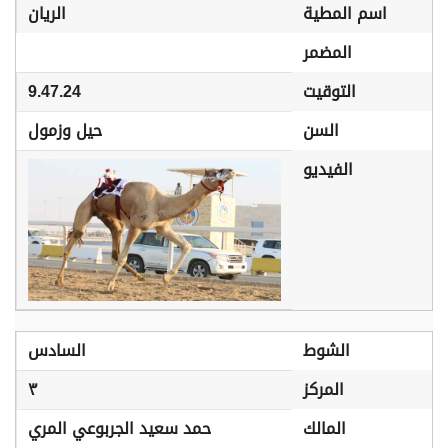
اسم المطية
الريان
المضمر
التوقيت
9.47.24
السن
حيل وزمول
الفيديو
الشوط
السادس
المركز
٣
المالك
حمد سعيد الجربوعي المري