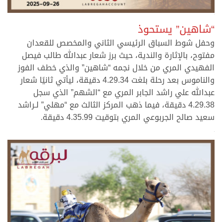
>
“شاهين” يستحوذ
وحفل شوط السباق الرئيسي الثاني والمخصص للقعدان
مفتوح، بالإثارة والندية، حيث برز شعار عبدالله طالب فيصل
الفهيدي المري من خلال نجمه “شاهين” والذي خطف الفوز
والناموس بعد رحلة بلغت 4.29.34 دقيقة، ليأتي ثانيًا شعار
عبدالله علي راشد الجابر المري مع “الشهم” الذي سجل
4.29.38 دقيقة، فيما ذهب المركز الثالث مع “مهلي” لـراشد
سعيد صالح الجربوعي المري بتوقيت 4.35.99 دقيقة.
>