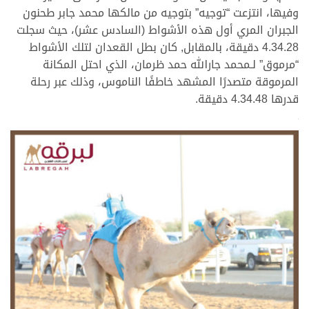
وفيها، انتزعت “توجيه” بتوجيه من مالكها محمد جابر طحنون
الجبران المري أول هذه الأشواط (السادس عشر)، حيث سجلت
4.34.28 دقيقة، بالمقابل, كان بطل القعدان لتلك الأشواط
“مرموق” لـمحمد جارالله حمد ظرمان، الذي احتل المكانة
المرموقة متصدرًا المشهد خاطفًا الناموس، وذلك عبر رحلة
قدرها 4.34.48 دقيقة.
>