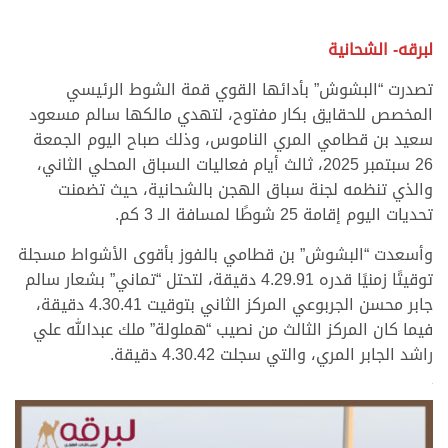
.
.
لبرقه- الشحانية
تصدرت “البشوش” بأدائها القوي قمة الشوط الرئيسي
المخصص للحقايق بكار مفتوح، لتهدي مالكها سالم مسعود
سعيد بن قطامي المري الناموس، وذلك صباح اليوم الجمعة
26 سبتمبر 2025، ثالث أيام فعاليات السباق المحلي الثاني،
والذي تنظمه لجنة سباق الهجن بالشحانية، حيث تضمنت
تحديات اليوم إقامة 25 شوطًا لمسافة الـ 3 كم.
وأسعدت “البشوش” بن قطامي بالفوز بأقوى الأشواط مسجلة
توقيتًا زمنيًا قدره 4.29.91 دقيقة، لتحتل “تماني” بشعار سالم
جابر محسن الجربوعي المركز الثاني بتوقيت 4.30.41 دقيقة،
فيما كان المركز الثالث من نصيب “هملولة” ملك عبدالله علي
راشد الجابر المري، والتي سجلت 4.30.42 دقيقة.
>