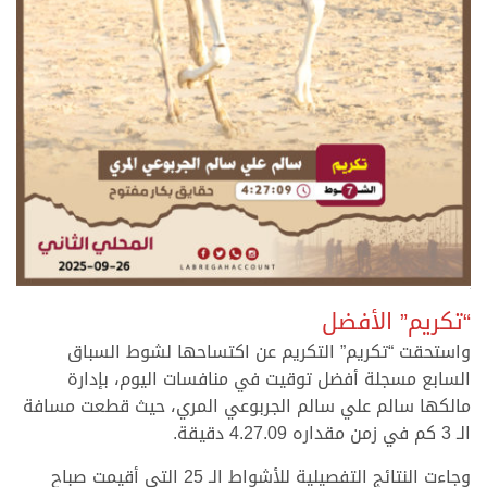
>
“تكريم” الأفضل
واستحقت “تكريم” التكريم عن اكتساحها لشوط السباق
السابع مسجلة أفضل توقيت في منافسات اليوم، بإدارة
مالكها سالم علي سالم الجربوعي المري، حيث قطعت مسافة
الـ 3 كم في زمن مقداره 4.27.09 دقيقة.
وجاءت النتائج التفصيلية للأشواط الـ 25 التي أقيمت صباح