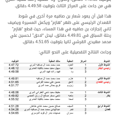
هي من جاءت على المركز الثالث بتوقيت 4.49.58 دقائق.
هذا قبل أن يعود شعار بن صافيه مرة أخرى في شوط
القعدان الرئيسي على ظهر “هازم” ويكمل المسيرة ويضيف
ثاني إنجازات بن صافيه في هذا المساء، حيث قطع “هازم”
رحلة السباق في 4.49.81 دقائق، ليحل “لاحق” لـحسين علي
محمد مهيدي القرشي ثانيا بتوقيت 4.51.65 دقائق.
وجاءت النتائج التفصيلية على النحو التالي: