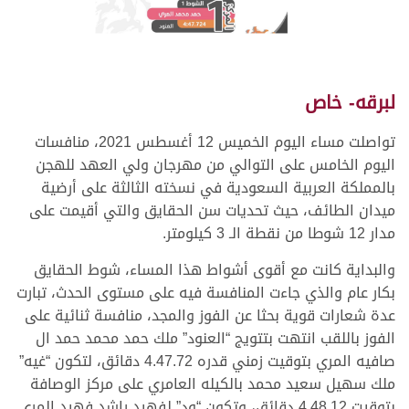
لبرقه- خاص
تواصلت مساء اليوم الخميس 12 أغسطس 2021، منافسات
اليوم الخامس على التوالي من مهرجان ولي العهد للهجن
بالمملكة العربية السعودية في نسخته الثالثة على أرضية
ميدان الطائف، حيث تحديات سن الحقايق والتي أقيمت على
مدار 12 شوطا من نقطة الـ 3 كيلومتر.
والبداية كانت مع أقوى أشواط هذا المساء، شوط الحقايق
بكار عام والذي جاءت المنافسة فيه على مستوى الحدث، تبارت
عدة شعارات قوية بحثا عن الفوز والمجد، منافسة ثنائية على
الفوز باللقب انتهت بتتويج “العنود” ملك حمد محمد حمد ال
صافيه المري بتوقيت زمني قدره 4.47.72 دقائق، لتكون “غيه”
ملك سهيل سعيد محمد بالكيله العامري على مركز الوصافة
بتوقيت 4.48.12 دقائق، وتكون “ود” لفهيد راشد فهيد المري