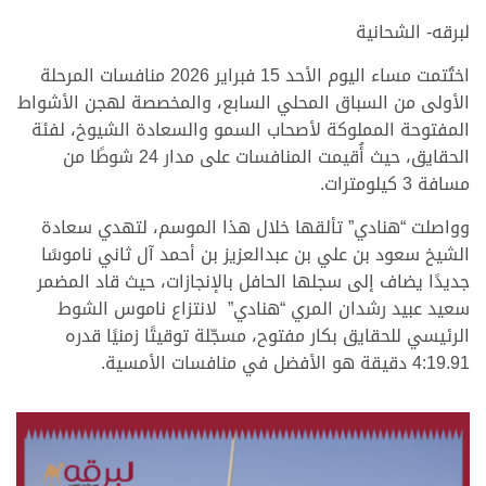
.
لبرقه- الشحانية
اختُتمت مساء اليوم الأحد 15 فبراير 2026 منافسات المرحلة
الأولى من السباق المحلي السابع، والمخصصة لهجن الأشواط
المفتوحة المملوكة لأصحاب السمو والسعادة الشيوخ، لفئة
الحقايق، حيث أُقيمت المنافسات على مدار 24 شوطًا من
مسافة 3 كيلومترات.
وواصلت “هنادي” تألقها خلال هذا الموسم، لتهدي سعادة
الشيخ سعود بن علي بن عبدالعزيز بن أحمد آل ثاني ناموسًا
جديدًا يضاف إلى سجلها الحافل بالإنجازات، حيث قاد المضمر
سعيد عبيد رشدان المري “هنادي” لانتزاع ناموس الشوط
الرئيسي للحقايق بكار مفتوح، مسجّلة توقيتًا زمنيًا قدره
4:19.91 دقيقة هو الأفضل في منافسات الأمسية.
.