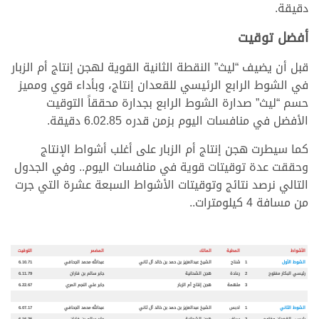
دقيقة.
أفضل توقيت
قبل أن يضيف “ليث” النقطة الثانية القوية لهجن إنتاج أم الزبار
في الشوط الرابع الرئيسي للقعدان إنتاج، وبأداء قوي ومميز
حسم “ليث” صدارة الشوط الرابع بجدارة محققاً التوقيت
الأفضل في منافسات اليوم بزمن قدره 6.02.85 دقيقة.
كما سيطرت هجن إنتاج أم الزبار على أغلب أشواط الإنتاج
وحققت عدة توقيتات قوية في منافسات اليوم.. وفي الجدول
التالي نرصد نتائج وتوقيتات الأشواط السبعة عشرة التي جرت
من مسافة 4 كيلومترات..
الأشواط
المطية
المالك
المضمر
التوقيت
الشوط الأول
1
شناح
الشيخ عبدالعزيز بن حمد بن خالد آل ثاني
عبدالله محمد الجحافي
6.10.71
رئيسي البكار مفتوح
2
رعاد
ة
هجن الشحانية
جابر سالم بن فاران
6.11.79
3
ملهم
ة
هجن إنتاج أم الزبار
جابر علي النجم المري
6.22.67
الشوط الثاني
1
ادبس
الشيخ عبدالعزيز بن حمد بن خالد آل ثاني
عبدالله محمد الجحافي
6.07.17
رئيسي القعدان مفتوح
2
سياف
هجن الشحانية
جابر سالم بن فاران
6.16.35