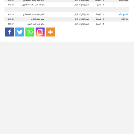
3
متوتر
هجن إنتاج أم الزبار
عبدالله علي سلامه الهاجري
6.13.19
السابع عشر
1
الورقا
هجن إنتاج أم الزبار
ناصر حمد مسفر الشهواني
6.19.15
بكار إنتاج
2
شديدة
هجن إنتاج أم الزبار
حمد سالم زاهره
6.19.43
3
أمسية
هجن إنتاج أم الزبار
جابر علي النجم المري
6.20.17