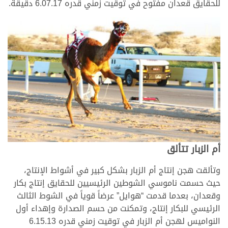
للحقايق قعدان مفتوح في توقيت زمني قدره 6.07.17 دقيقة.
أم الزبار تتألق
وتألقت هجن إنتاج أم الزبار بشكل كبير في أشواط الإنتاج،
حيث حسمت ناموسي الشوطين الرئيسيين للحقايق إنتاج بكار
وقعدان، بعدما قدمت “هوايل” عرضاً قوياً في الشوط الثالث
الرئيسي للبكار إنتاج، وتمكنت من حسم الصدارة وإهداء أول
النواميس لهجن أم الزبار في توقيت زمني قدره 6.15.13