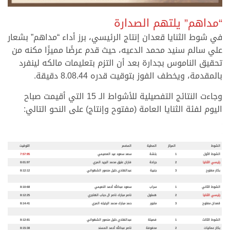
.
“مداهم” يلتهم الصدارة
في شوط الثنايا قعدان إنتاج الرئيسي، برز أداء “مداهم” بشعار
علي سالم سنيد محمد الدعيه، حيث قدم عرضًا مميزًا مكنه من
تحقيق الناموس بجدارة بعد أن التزم بتعليمات مالكه لينفرد
بالمقدمة، ويخطف الفوز بتوقيت قدره 8.08.44 دقيقة.
وجاءت النتائج التفصيلية للأشواط الـ 15 التي أقيمت صباح
اليوم لفئة الثنايا العامة (مفتوح وإنتاج) على النحو التالي:
.
.
الشوط
المركز
المطية
المضمر
التوقيت
الشوط الأول
1
بلشة
سعد سعود عيد العصيمي
7:57:95
رئيسي الثنايا
2
جراحة
فاران عتيق محمد البريد المري
8:01:97
بكار مفتوح
3
جنبية
عبدالهادي خليل منصور الشهواني
8:12:12
الشوط الثاني
1
سراب
سعود عبدالله أحمد النعيمي
8:10:68
رئيسي الثنايا
2
هملول
ناصر مبارك ناصر ال حباب الهاجري
8:12:25
قعدان مفتوح
3
ماجور
حمد مبارك محمد الرخيله المري
8:14:41
الشوط الثالث
1
فصيلة
عبدالهادي خليل منصور الشهواني
8:12:81
بكار عمانيات
2
محفوفة
ناصر عبدالله أحمد المسند
8:15:38