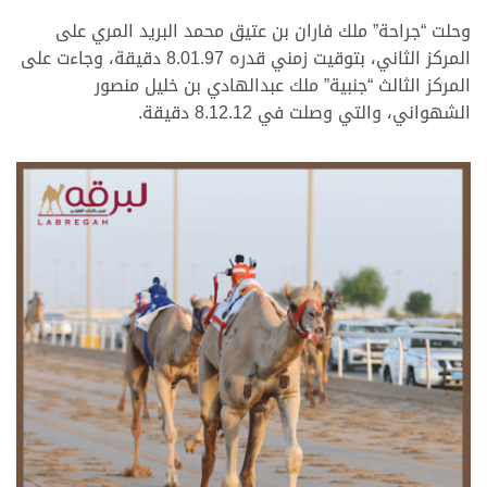
وحلت “جراحة” ملك فاران بن عتيق محمد البريد المري على
المركز الثاني، بتوقيت زمني قدره 8.01.97 دقيقة، وجاءت على
المركز الثالث “جنبية” ملك عبدالهادي بن خليل منصور
الشهواني، والتي وصلت في 8.12.12 دقيقة.
.