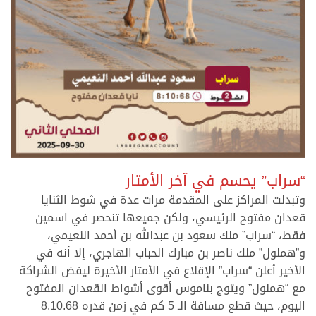
.
“سراب” يحسم في آخر الأمتار
وتبدلت المراكز على المقدمة مرات عدة في شوط الثنايا
قعدان مفتوح الرئيسي، ولكن جميعها تنحصر في اسمين
فقط، “سراب” ملك سعود بن عبدالله بن أحمد النعيمي،
و”هملول” ملك ناصر بن مبارك الحباب الهاجري، إلا أنه في
الأخير أعلن “سراب” الإقلاع في الأمتار الأخيرة ليفض الشراكة
مع “هملول” ويتوج بناموس أقوى أشواط القعدان المفتوح
اليوم، حيث قطع مسافة الـ 5 كم في زمن قدره 8.10.68