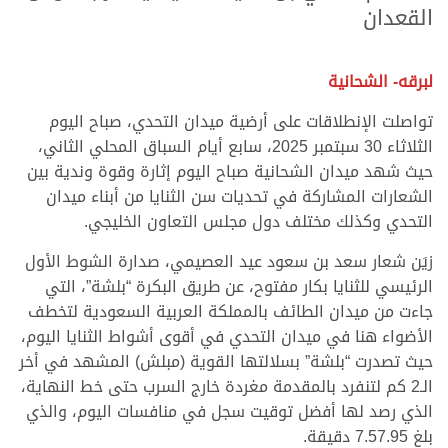
القعدان
.
.
لبرقه- الشحانية
تواصلت الإنطلاقات على أرضية ميدان التحدي، صباح اليوم
الثلاثاء 30 سبتمبر 2025، سابع أيام السباق المحلي الثاني،
حيث شهد ميدان الشحانية صباح اليوم إثارة وقوة وندية بين
الشعارات المشاركة في تحديات سن الثنايا من أبناء ميدان
التحدي وكذلك مختلف دول مجلس التعاون الخليجي.
زيَن شعار سعد بن سعود عيد العصيمي، صدارة الشوط الأول
الرئيسي للثنايا بكار مفتوح، عن طريق البكرة “بلشة”، التي
جاءت من ميدان الطائف بالمملكة العربية السعودية لتخطف
الأضواء هنا في ميدان التحدي في أقوى أشواط الثنايا اليوم،
حيث تصدرت “بلشة” بسلالتها القوية (مبلش) المشهد في أخر
الـ2 كم لتنفرد بالمقدمة مغردة خارج السرب حتى خط النهاية،
الذي رصد لها أفضل توقيت سجل في منافسات اليوم، والذي
بلغ 7.57.95 دقيقة.