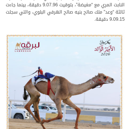
النابت المري مع “مغيضة”، بتوقيت 9.07.96 دقيقة، بينما جاءت
ثالثة “وعد” ملك صالح بنيه صالح الهرفي البلوي، والتي سجلت
9.09.15 دقيقة.
.