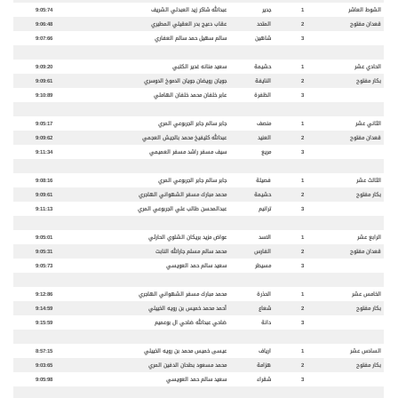
الشوط العاشر
1
جدير
عبدالله شاكر زيد العبدلي الشريف
9:05:74
قعدان مفتوح
2
المتحد
عقاب دعيج بدر العقيلي المطيري
9:06:48
3
شاهين
سالم سهيل حمد سالم العفاري
9:07:66
الحادي عشر
1
حشيمة
سعيد منانه غدير الكتبي
9:09:20
بكار مفتوح
2
النايفة
جويان رويضان جويان الدموخ الدوسري
9:09:61
3
الظفرة
عابر خلفان محمد خلفان الهاملي
9:10:89
الثاني عشر
1
منصف
جابر سالم جابر الجربوعي المري
9:05:17
قعدان مفتوح
2
العنيد
عبدالله كليفيخ محمد بالجيش العجمي
9:09:62
3
مريع
سيف مسفر راشد مسفر العميمي
9:11:34
الثالث عشر
1
فصيلة
جابر سالم جابر الجربوعي المري
9:08:16
بكار مفتوح
2
حشيمة
محمد مبارك مسفر الشهواني الهاجري
9:09:61
3
ترانيم
عبدالمحسن طالب علي الجربوعي المري
9:11:13
الرابع عشر
1
الاسد
عواض مزيد بريكان الشلوي الحارثي
9:05:01
قعدان مفتوح
2
الفارس
محمد سالم مسلم جارالله النابت
9:05:31
3
مسيطر
سعيد سالم حمد العويسي
9:05:73
الخامس عشر
1
الحذرة
محمد مبارك مسفر الشهواني الهاجري
9:12:86
بكار مفتوح
2
شعاع
أحمد محمد خميس بن رويه الخييلي
9:14:59
3
دانة
ضاحي عبدالله ضاحي ال بوعميم
9:15:59
السادس عشر
1
ارياف
عيسى خميس محمد بن رويه الخييلي
8:57:15
بكار مفتوح
2
هزامة
محمد مسعود بطحان الدفين المري
9:03:65
3
شقراء
سعيد سالم حمد العويسي
9:05:98