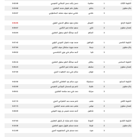
الشوط الثالث
1
مغامرة
حسن راشد حسن الجفالي النعيمي
9:02:08
بكار مفتوح
2
بشاير
بهيان عامر قنوش محمد العامري
9:03:68
3
ضاحي
ضاحي سعيد سيف معضد المشغوني
9:03:97
الشوط الرابع
1
الفيصل
مفلح حمود مطلق الحمري البلوي
8:55:95
قعدان مفتوح
2
غازي
سعيد منانه غدير الكتبي
8:59:67
3
الماهر
أحمد عبدالله الطير سهيل العامري
9:03:94
الشوط الخامس
1
شواهين
محمد عوده غضيان النجيدي البلوي
9:07:42
بكار مفتوح
2
ديمة
محمد حبروت سلطان سيف الكتبي
9:07:84
3
شبا
أحمد سالم علي عوي الشامسي
9:09:52
الشوط السادس
1
بطاش
أحمد عبدالله الطير سهيل العامري
9:05:16
قعدان مفتوح
2
مشهد
سعيد منانه غدير الكتبي
9:05:24
3
غزيلان
سالم علي حمد الفهيده المري
9:07:00
الشوط السابع
1
مستحيلة
دريب سالم عيد الهاملي الشمري
9:02:56
بكار مفتوح
2
طنجة
ناصر جبر شمسان الرمزانى النعيمي
9:02:99
3
سرابة
حمد علي حمد سلامه الهاجري
9:09:01
الشوط الثامن
1
متعب
ناصر محمد حمد الغفراني المري
9:07:70
قعدان مفتوح
2
مياس
متعب حمد متعب محمد العامري
9:07:73
3
شاهين
أحمد محمد خميس بن رويه الخييلي
9:08:09
الشوط التاسع
1
الدوحة
مبارك ناصر مبارك ال شايق الهاجرى
9:07:83
بكار مفتوح
2
فزعة
محمد مسلم قنزول حمرور العامري
9:10:38
3
صيت
حمد مسفر علي المخضوبيه المري
9:11:69