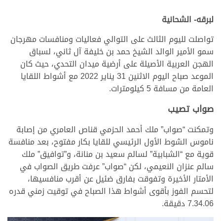
لبرقه- الشحانية
تواصلت لليوم الثالث على التوالي فعاليات ومنافسات مهرجان
سمو الأمير الوالد الشيخ حمد بن خليفة آل ثاني، لسباق
الهجن العربية الأصيلة على أرضية ميدان التحدي، حيث كان
الموعد صباح اليوم الاثنين 31 يناير 2022 مع أشواط اللقايا
العامة من مسافة 5 كيلومترات.
صواب تصيب
وتمكنت “صواب” ملك أحمد الحزمي قناص العامري من إصابة
ناموس الشوط الأول الرئيسي للقايا بكار مفتوح، بعد منافسة
قوية مع “الشبابية” لسالم سعيد بن منانة، و”توافيق” ملك
سالم عنزان النعيمي، لكن “صواب” عرفت طريق الصواب في
الأمتار الأخيرة وتفوقت بفارق ضئيل عن أقرب منافسيها،
لتحسم الفوز بأقوى أشواط هذا الصباح في توقيت زمني قدره
7.34.06 دقيقة.