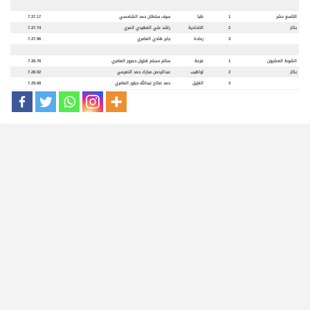
التاسع عشر
1
ظبا
سيف سلطان حمد الشامسي
7.27.17
بكار
2
الاتحادية
راشد علي الفهيدي المري
7.27.74
3
رعاد
ة
جابر هادي العامري
7.27.96
الشوط العشرون
1
فزع
ة
سالم مسلم قنزول حمرور العامري
7.28.76
بكار
2
لواهيب
عبدالرحمن مبارك حمد النعيمي
7.28.92
3
الغزيل
حمد صالح عبدالله حبتور العامري
7.29.68