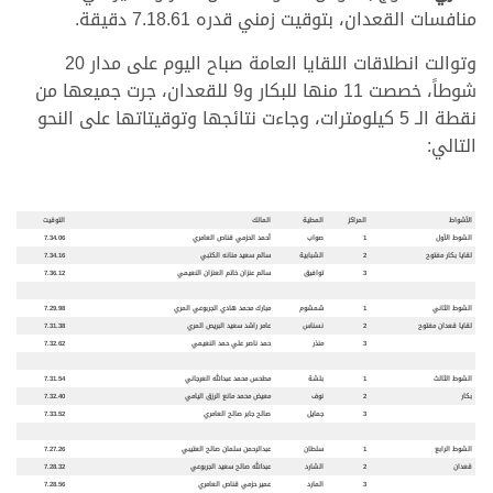
منافسات القعدان، بتوقيت زمني قدره 7.18.61 دقيقة.
وتوالت انطلاقات اللقايا العامة صباح اليوم على مدار 20
شوطاً، خصصت 11 منها للبكار و9 للقعدان، جرت جميعها من
نقطة الـ 5 كيلومترات، وجاءت نتائجها وتوقيتاتها على النحو
التالي:
الأشواط
المراكز
المطية
المالك
التوقيت
الشوط الأول
1
صواب
أحمد الحزمي قناص العامري
7.34.06
لقايا بكار مفتوح
2
الشبابية
سالم سعيد منانه الكتبي
7.34.16
3
توافيق
سالم عنزان خاتم العنزان النعيمي
7.36.12
الشوط الثاني
1
شمشوم
مبارك محمد هادي الجربوعي المري
7.29.98
لقايا قعدان مفتوح
2
نسناس
عامر راشد سعيد البريص المري
7.31.38
3
منذر
حمد ناصر علي حمد النعيمي
7.32.62
الشوط الثالث
1
بلش
ة
مطحس محمد عبدالله العرجاني
7.31.54
بكار
2
نوف
معيض محمد مانع الرزق اليامي
7.32.40
3
جمايل
صالح جابر صالح العامري
7.33.52
الشوط الرابع
1
سلطان
عبدالرحمن سلمان صالح العتيبي
7.27.26
قعدان
2
الشارد
عبدالله صالح سعيد الجربوعي
7.28.32
3
المارد
عمير حزمي قناص العامري
7.28.56