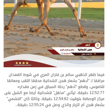
.
فيما ظهر الذهبي سالم بن فاران المري في شوط القعدان
مرافقا لـ “أدهم” بشعار هجن الشحانية محققا اللقب ومعانقا
للناموس، وقطع “أدهم” رحلة السباق في زمن مقداره
12:52:77 دقيقة، ليأتي “مذهل” للشحانية أيضا مع الشبل على
مركز الوصافة بتوقيت 12:54:62 دقيقة، وثالثا كان “النشمي”
بشعار هجن أم الزبار والذي وصل في 12:55:24 دقيقة..