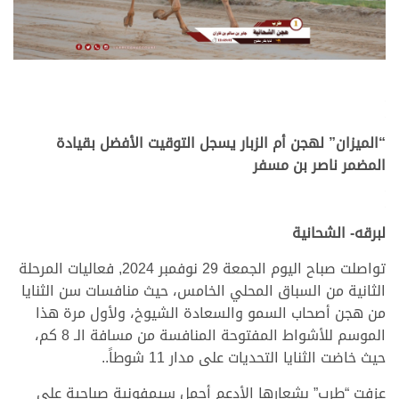
.
.
“الميزان” لهجن أم الزبار يسجل التوقيت الأفضل بقيادة
المضمر ناصر بن مسفر
.
.
لبرقه- الشحانية
تواصلت صباح اليوم الجمعة 29 نوفمبر 2024, فعاليات المرحلة
الثانية من السباق المحلي الخامس، حيث منافسات سن الثنايا
من هجن أصحاب السمو والسعادة الشيوخ، ولأول مرة هذا
الموسم للأشواط المفتوحة المنافسة من مسافة الـ 8 كم،
حيث خاضت الثنايا التحديات على مدار 11 شوطاً..
عزفت “طرب” بشعارها الأدعم أجمل سيمفونية صباحية على