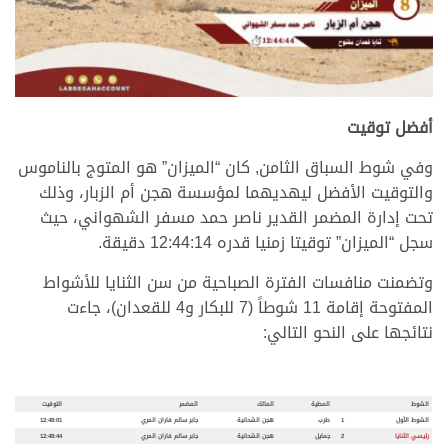
.
أفضل توقيت
وفي شوط السباق الثامن, كان “الميزان” هو المتوج بالناموس
والتوقيت الأفضل ليهديهما لمؤسسة هجن أم الزبار، وذلك
تحت إدارة المضمر القدير ناصر حمد مسفر الشهواني، حيث
سجل “الميزان” توقيتا زمنيا قدره 12:44:14 دقيقة.
وتضمنت منافسات الفترة الصباحية من سن الثنايا للأشواط
المفتوحة إقامة 11 شوطاً (7 للبكار و4 للقعدان)، جاءت
نتائجها على النحو التالي:
.
.
الشوط
المطية
المالك
المضمر
التوقيت
الشوط الأول
1
طرب
هجن الشحانية
جابر سالم فاران المري
12:48:01
رئيسي الثنايا
2
جمايل
هجن الشحانية
جابر سالم فاران المري
12:48:44