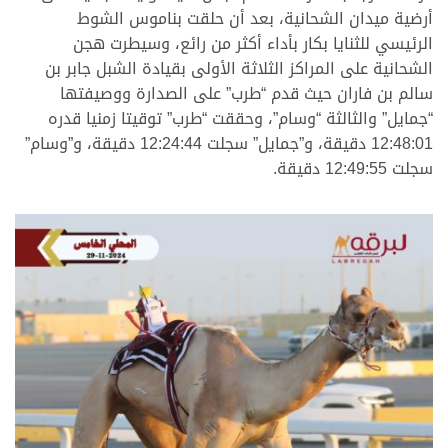
أرضية ميدان الشحانية، بعد أن حلقت بناموس الشوط
الرئيسي للثنايا بكار بأداء أكثر من رائع، وسيطرت هجن
الشحانية على المراكز الثلاثة الأولى بقيادة الشبل جابر بن
سالم بن فاران حيث قدم “طرب” على الصدارة ووصيفتها
“جمايل” والثالثة “وسام”، وحققت “طرب” توقيتا زمنيا قدره
12:48:01 دقيقة، و”جمايل” سجلت 12:24:44 دقيقة، و”وسام”
سجلت 12:49:55 دقيقة.
.