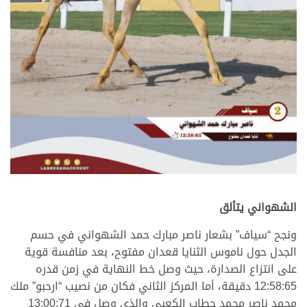
.
.
الشهواني يتألق
ونجح “سياف” بشعار ناصر مبارك حمد الشهواني في حسم
الجدل حول ناموس الثنايا قعدان مفتوح، بعد منافسة قوية
على انتزاع الصدارة، حيث وصل خط النهاية في زمن قدره
12:58:65 دقيقة، أما المركز الثاني فكان من نصيب “ارحبو” ملك
محمد ناصر محمد حطاب الكعبي والذي وصل في 13:00:71