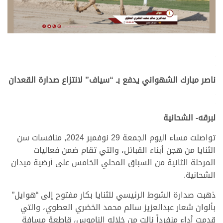
.
.
ناصر مبارك الشهواني يدفع بـ “سياف” لانتزاع صدارة القعدان
.
.
لبرقه- الشحانية
تواصلت مساء اليوم الجمعة 29 نوفمبر 2024, منافسات سن
الثنايا من هجن أبناء القبائل، والتي تقام ضمن فعاليات
المرحلة الثانية من السباق المحلي الخامس على أرضية ميدان
الشحانية.
ذهبت صدارة الشوط الرئيسي للثنايا بكار مفتوح إلى “هوايل”
بألوان شعار عبدالعزيز سالم محمد الخضري العطوي، والتي
قدمت أداء منفرداً نالت من خلاله الناموس، قاطعة مسافة