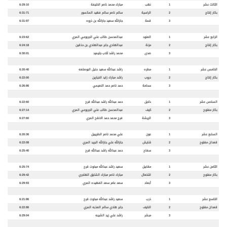
الثالث عشر
1
نهب
مبارك محمد ناصر الخليفة
6:29:10
بكار إنتاج
2
الراسية
سالم ناصر سالم فهيد المكسور
6:31:71
3
قمة
جارالله سعيد جارالله بن ذروه
6:31:97
الرابع عشر
1
العنود
عبدالمحسن طالب علي الجربوعي المري
6:23:62
بكار إنتاج
2
مزنة
عبدالهادي جابر عبدالهادي بن حذقين
6:24:18
3
صدى
محمد راشد ثلاب جليميد
6:30:01
الخامس عشر
1
مطره
راشد عبدالله سعيد دخيل البوصلعه
6:20:40
بكار إنتاج
2
دروب
راشد مبارك زايد الخيارين
6:22:00
3
سحامة
حمد ناصر حمد النعيمي
6:26:86
السادس عشر
1
دلايل
حمد عبدالله راشد عبدالله قرح
6:22:60
بكار مفتوح
2
كيف
عبدالمحسن طالب علي الجربوعي المري
6:27:14
3
الريشة
فرج محمد حمد الانقح المري
6:27:60
السابع عشر
1
عون
علي محمد ناصر الطريبيل
6:20:36
قعدان مفتوح
2
شايش
جارالله علي جارالله البريد المري
6:22:08
3
سفاح
حمد عبدالله راشد عبدالله قرح
6:25:40
الثامن عشر
1
مقابيل
سعيد راشد عبدالله مبخوت قرح
6:25:74
بكار مفتوح
2
اشتعال
مبارك ناصر مبارك الشايق الهاجري
6:29:42
3
أبعاد
سعد عامر سعد الفهيده المري
6:29:93
التاسع عشر
1
ذرب
سعيد راشد عبدالله مبخوت قرح
6:21:86
قعدان مفتوح
2
النايف
جابر هادي سالم العذبه المري
6:22:86
3
مبشر
راشد علي زيد الشيبه
6:29:04