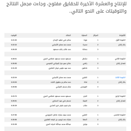
للإنتاج والعشرة الأخيرة للحقايق مفتوح، وجاءت مجمل النتائج
والتوقيتات على النحو التالي..
الأشواط
المراكز
المطية
المالك
التوقيت
الشوط الأول
1
عزوة
سالم علي فهيد الزبدان
6:21:50
بكار إنتاج
2
مسرة
محمد حمد مصلح الأحبابي
6:22:32
3
حصانة
حمد طالب راشد مسعود
6:26:28
الشوط الثاني
1
مشغل
مسعود محمد مسعود قطامي المري
6:28:01
قعدان إنتاج
2
راهي
صالح عمير عرار الرمزاني النعيمي
6:30:85
3
شاهين
حمد عبيد حلوس ذيبان العامري
6:31:29
الشوط الثالث
1
الظبي
محمد حمد مصلح الأحبابي
6:22:54
بكار إنتاج
2
غناة
حمد سالم بن جهويل النابت
6:24:94
3
النويعس
مذكر مسفر القرشي
6:29:86
الشوط الرابع
1
الحزم
مسعود محمد مسعود قطامي المري
6:23:70
قعدان إنتاج
2
الجنية
مسفر علي عبيد السناري
6:29:81
3
عقاب
جابر خجيم عايض فرج العذبي
6:30:39
الشوط الخامس
1
الظبي
محمد سيف مبارك فاضل المزروعي
6:27:86
بكار إنتاج
2
المها
مبارك حمد تريحيب بن نايفه الهاجري
6:30:86
3
جوايح
عبدالله محمد عبدالله انديله المري
6:31:58