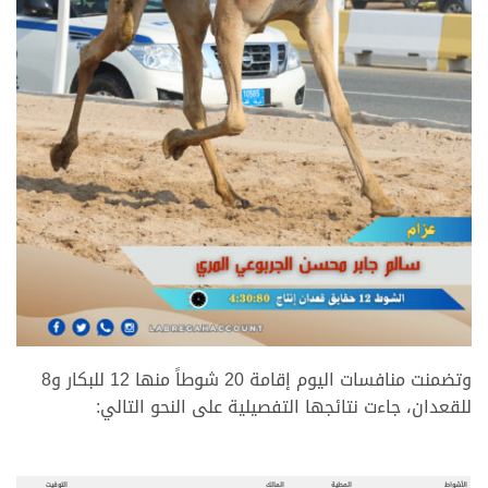
.
وتضمنت منافسات اليوم إقامة 20 شوطاً منها 12 للبكار و8
للقعدان، جاءت نتائجها التفصيلية على النحو التالي:
.
.
الأشواط
المطية
المالك
التوقيت