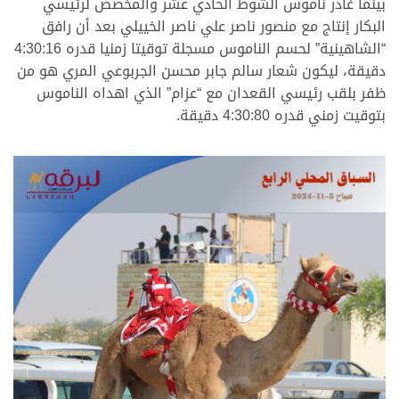
بينما غادر ناموس الشوط الحادي عشر والمخصص لرئيسي
البكار إنتاج مع منصور ناصر علي ناصر الخييلي بعد أن رافق
“الشاهينية” لحسم الناموس مسجلة توقيتا زمنيا قدره 4:30:16
دقيقة، ليكون شعار سالم جابر محسن الجربوعي المري هو من
ظفر بلقب رئيسي القعدان مع “عزام” الذي اهداه الناموس
بتوقيت زمني قدره 4:30:80 دقيقة.
.