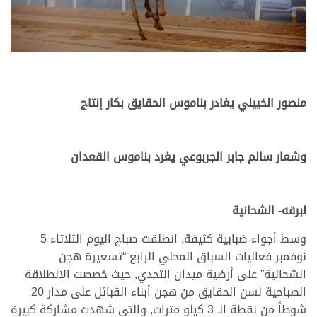
منصور الخييلي يغادر بناموس الحقايق بكار إنتاج
.
.
وشعار سالم جابر الجربوعي يغرد بناموس القعدان
.
.
لبرقه- الشحانية
وسط أجواء ضبابية كثيفة, انطلقت صباح اليوم الثلاثاء 5
نوفمبر فعاليات السباق المحلي الرابع “تسعيرة هجن
الشحانية” على أرضية ميدان التحدي, حيث خصصت الانطلاقة
الصباحية لسن الحقايق من هجن أبناء القبائل على مدار 20
شوطاً من نقطة الـ 3 كيلو مترات, والتي شهدت مشاركة كبيرة