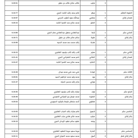
3
نجايب
طالب صالح طالب بن عقيل
6:20:51
الشوط العاشر
1
مبهر
غانم سعد راشد النابت المري
6:10:77
قعدان إنتاج
2
مطفي
عبدالله حمود ثعلوب الدرعي
6:19:97
3
الفايز
محمد صالح حمد القمرا النابت
6:20:15
الحادي عشر
1
شفا
عبدالهادي سهيل عبدالهادي حفار المري
6:14:89
بكار إنتاج
2
ظبية
سالم صالح طالب بن عقيل
6:19:71
3
هذبة
راشد محمد حمد محمد الدعيه
6:19:99
الثاني عشر
1
معزم
ثلاب راشد ثلاب جليميد الهاجري
6:18:15
قعدان إنتاج
2
الغالي
ناصر محمد الغفراني المري
6:21:41
3
الشارد
محمد صالح حمد القمرا النابت
6:24:47
الثالث عشر
1
قيادة
علي حمد علي محمد حيدان
6:19:49
بكار إنتاج
2
جود
محمد وليد محمد ابراهيم السيد
6:20:81
3
مواري
حزام راشد محسن انديله
6:21:37
الرابع عشر
1
نوف
مبارك راشد ثلاب جليميد الهاجري
6:19:35
بكار إنتاج
2
الفايزة
محمد فيصل جبر الرمزاني النعيمي
6:20:49
3
هقاوي
أحمد سلطان خليفة بالرشيد السويدي
6:25:53
الخامس عشر
1
شموخ
غانم مبارك راشد الحباب الهاجري
6:15:93
بكار إنتاج
2
عجايب
محمد فالح هادي حباب الهاجري
6:16:33
3
بيضه
فهيد سالم فهيد الزبدان المري
6:30:19
السادس عشر
1
الحذرة
مريط سعيد مريط الفهيد الهاجري
6:19:19
بكار إنتاج قطر
2
أسيل
محمد سعيد محمد الصياح المري
6:22:11