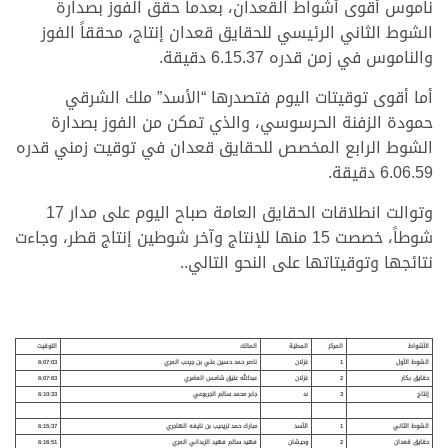
ناموس أقوى أشواط القعدان، بعدما حقق الفوز بصدارة
الشوط الثاني الرئيسي للحقايق قعدان إنتاج، محققاً الفوز
والناموس في زمن قدره 6.15.37 دقيقة.
أما أقوى توقيتات اليوم فتصدرها “الأسد” ملك الشرقي
حمودة الزفنة الحرسوسي، والذي تمكن من الفوز بصدارة
الشوط الرابع المخصص للحقايق قعدان في توقيت زمني قدره
6.06.59 دقيقة.
وتوالت انطلاقات الحقايق العامة صباح اليوم على مدار 17
شوطاً، خصصت 15 منها للإنتاج وآخر شوطين إنتاج قطر، وجاءت
نتائجها وتوقيتاتها على النحو التالي..
الأشواط
المركز
المطية
المالك
التوقيت
الشوط الأول
1
غزلان
ناصر حمد حسين علي
بن
جرحب المري
6:07:03
حقايق بكار
2
غزلان
عبدالله عتيق شامس العامري
6:07:63
إنتاج
3
ند
جابر محمد سالم الجربوعي
6:10:33
الشوط الثاني
1
الأسد
مبارك حمد تريحيب بن نايفه الهاجري
6:15:37
حقايق قعدان
2
وحيشان
فهيد سالم فهيد الزبداني المري
6:16:51