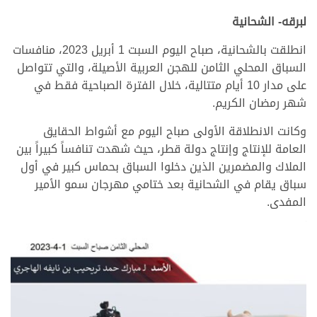
لبرقه- الشحانية
انطلقت بالشحانية، صباح اليوم السبت 1 أبريل 2023، منافسات
السباق المحلي الثامن للهجن العربية الأصيلة، والتي تتواصل
على مدار 10 أيام متتالية، خلال الفترة الصباحية فقط في
شهر رمضان الكريم.
وكانت الانطلاقة الأولى صباح اليوم مع أشواط الحقايق
العامة للإنتاج وإنتاج دولة قطر، حيث شهدت تنافساً كبيراً بين
الملاك والمضمرين الذين دخلوا السباق بحماس كبير في أول
سباق يقام في الشحانية بعد ختامي مهرجان سمو الأمير
المفدى.
>