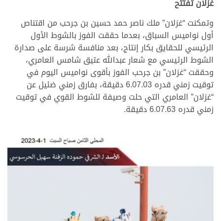
غزلان تفتتح
وتمكنت “غزلان” ملك ناصر حمد حسين بن جرحب من اقتناص
أول نواميس السباق، بعدما حققت الفوز بالشوط الأول
الرئيسي للحقايق بكار إنتاج، بعد منافسة شرسة على صدارة
الشوط الرئيسي مع شعار عبدالله عتيق شامس العامري،
وحققت “غزلان” بن جرحب الفوز بأقوى نواميس اليوم في
توقيت زمني قدره 6.07.03 دقيقة، بفارق زمني ضئيل عن
“غزلان” العامري التي حلت وصيفة للشوط القوي في توقيت
زمني قدره 6.07.63 دقيقة.
>