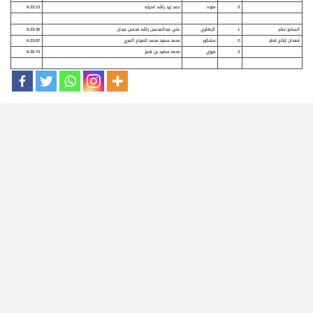
3
منوه
حمد زيد راشد انديله
6:23:13
السابع عشر
1
الرهاوي
علي عبدالمحسن راشد محسن عبدان
6:23:39
قعدان إنتاج قطر
2
مشكور
محمد سعيد محمد الصياح المري
6:23:87
3
مروي
محمد سعيد بن قحيز
6:30:75