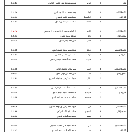
إنتاج
3
نمرود
شامس عبدالله عتيق شامس العامري
6:17:11
الشوط الثالث
1
أبرار
راشد محمد حمد الدعيه المري
6:12:89
بكار إنتاج
2
الشهامة
مهنا محمد ضابت الدوسري
6:13:51
3
اقتحام
سالم حمد عبدالله بن شعيل
6:14:91
الشوط الرابع
1
الأسد
الشرقي حموده الزفنة سهيل الحرسوسي
6:06:59
قعدان إنتاج
2
براق
عبدالله سعيد العيدة
6:06:81
3
حامي
علي حمد حيدان المري
6:17:05
الشوط الخامس
1
بلشه
سعد محمد سعيد البريص المري
6:16:73
بكار إنتاج
2
قيادة
محمد عتيق شامس العامري
6:19:61
3
شوده
محمد عبدالله محمد الزبداني المري
6:19:77
الشوط السادس
1
الفايز
حمد مبارك الضعيف النابت
6:16:33
قعدان إنتاج
2
نجد
علي حمد علي جرحب المري
6:27:31
3
عقاب
مبارك حمد تريحيب بن نايفه الهاجري
6:27:71
الشوط السابع
1
خيرة
محمد عبدالله محمد الزبدان المري
6:18:35
بكار إنتاج
2
شواهين
سعد محمد سعيد البريص المري
6:18:73
3
شواهين
صالح حمد محمد ابوصلعه المري
6:26:95
الشوط الثامن
1
حرب
مبارك حمد تريحيب بن نايفه الهاجري
6:22:09
قعدان إنتاج
2
القحيدي
سالم صقر راشد المريخي
6:22:75
3
مسير
محمد حمد ثعلوب الدرعي
6:31:63
الشوط التاسع
1
في
سالم سعيد علي الفهيد الهاجري
6:17:45
بكار إنتاج
2
صدا
محمد راشد ثلاب جليميد الهاجري
6:17:47