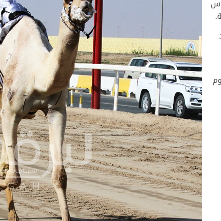
وس
وم