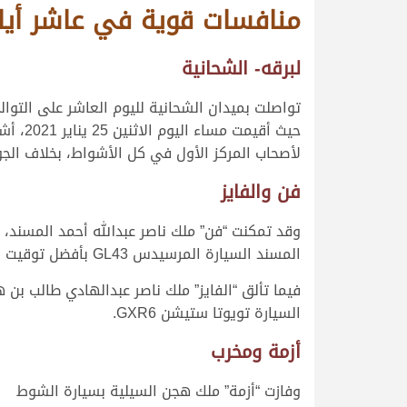
منافسات قوية في عاشر أيام 
لبرقه- الشحانية
تواصلت بميدان الشحانية لليوم العاشر على التوال
لأصحاب المركز الأول في كل الأشواط، بخلاف الجوائ
فن والفايز
المسند السيارة المرسيدس GL43 بأفضل توقيت في السباق.
السيارة تويوتا ستيشن GXR6.
أزمة ومخرب
وفازت “أزمة” ملك هجن السيلية بسيارة الشوط