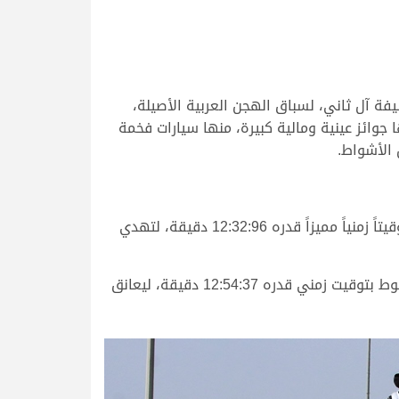
فة آل ثاني، لسباق الهجن العربية الأصيلة،
والزمول قبائل من مسافة 8 كيلومترات، والتي رصدت لها جوائز عينية ومالية كبيرة، منها سيارات فخمة
 الأشواط.
وقد تمكنت “فن” ملك ناصر عبدالله أحمد المسند، من اقتناص ناموس الشوط الأول الرئيسي للحيل مفتوح، محققة توقيتاً زمنياً مميزاً قدره 12:32:96 دقيقة، لتهدي
فيما تألق “الفايز” ملك ناصر عبدالهادي طالب بن هليل، في الشوط الثاني الرئيسي للزمول مفتوح خطف ناموس الشوط بتوقيت زمني قدره 12:54:37 دقيقة، ليعانق