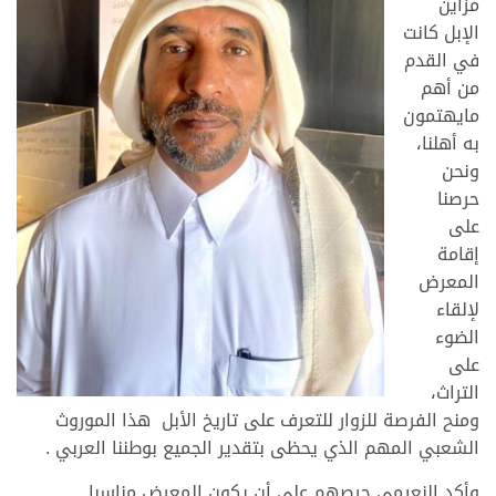
مزاين
الإبل كانت
في القدم
من أهم
مايهتمون
به أهلنا،
ونحن
حرصنا
على
إقامة
المعرض
لإلقاء
الضوء
على
التراث،
ومنح الفرصة للزوار للتعرف على تاريخ الأبل هذا الموروث
الشعبي المهم الذي يحظى بتقدير الجميع بوطننا العربي .
وأكد النعيمي حرصهم على أن يكون المعرض مناسبا