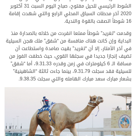
الشوط الرئيسي للحيل مفتوح، صباح اليوم السبت 31 أكتوبر
2020 آخر محطات السباق المحلي الرابع والتي شهدت إقامة
16 شوطاً اتصفت بالقوة والندية.
وقدمت “تغريد” شوطاً ممتعا انفردت من خلاله بالصدارة منذ
البداية وإن كانت هناك منافسة من “شفق” ملك هجن السيلية
في آخر الأمتار، إلا أن “تغريد” بقيت صامدة واستطاعت أن
تضيف إنجازا جديدا في سجلها القوي، حيث خطفت الفوز من
مسافة الـ 6 كيلومترات في زمن وقدره 9.31.33، أما “شفق”
للسيلية فقد سجلت 9.31.79، بينما جاءت ثالثة “الشاهينية”
بشعار مبارك سعد مبارك الهامله والتي سجلت 9.38.35.