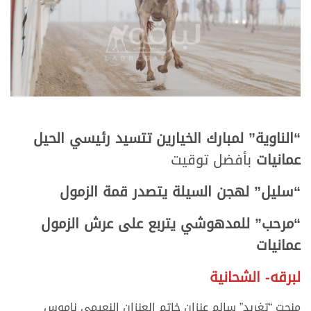
“الناوية” لمبارك الخيارين تتسيد رئيسي الحيل
عمانيات
بأفضل توقيت
“سليل” لهجن السيلة يتصدر قمة الزمول
“مرحب” للمدهوشي يتربع على عرش الزمول
عمانيات
لبرقه- الشحانية
منحت “تغريد” سالم عنزان خاتم العنزان النعيمي ناموس