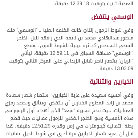
العطية ثانية بتوقيت 12.39.18 دقيقة.
الوسمي ينتفض
وفي شوط الزمول إنتاج، كانت الكلمة العليا لـ “الوسمي” ملك
منصور عبدالهادي محمد بن نايفه الذي رافقه لنيل الخنجر
الفضي المخصص كجائزة عينية للشوط القوي، وقطع
“الوسمي” مسافة السباق في 12.59.11 دقيقة، ليأتي
“الريان” بشعار ناصر شابل الزبداني على المركز الثاني بتوقيت
13.03.09 دقيقة.
الخيارين والثنائية
وفي أمسية سعيدة على عزبة الخيارين، استطاع شعار سعادة
محمد بن زايد المطوع الخيارين أن ينتفض ويتألق ويحصد رمزي
العمانيات، حيث قدم لمحبيه “مبعد” الذي أهداه أول الرموز في
هذه الأمسية وهو الخنجر الفضي للزمول عمانيات حيث قطع
رحلة الثمانية كيلومترات في زمن وقدره 12.51.29 دقيقة، هذا
قبل أن يعود شعار الخيارين مرة أخرى في شوط الحيل عمانيات