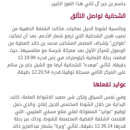
جاسم بن جبر آل ثاني هذا الفوز الكبير.
الشحانية تواصل التألق
وبالنسبة لشوط الحيل عمانيات، فكانت الشلفة الذهبية من
نصيب هجن الشحانية التي ترفع شعار الأدعم، بعد أن تمكنت
“طواري” بإشراف المضمر المشاغب محمد بن خالد العطية من
الوصول للمركز الأول بعد معركة شرسة مع منافسيها، حيث
قطعت رحلة الثمانية كيلومترات في زمن قدره 12.19.98
دقيقة، لتأتي “مبعده” للشحانية أيضا مع الشبل جابر بن سالم
على المركز الثاني مسجلة توقيتا قدره 12.20.54 دقيقة.
عوايد تفعلها
وفي نفس السياق ولكن على صعيد الاشواط العامة، كانت
البداية من خلال الشوط المخصص للحيل إنتاج، والذي حمل
توقيع “عوايد” المملوكة لعلي متلع مسلي العتيبي، التي
اقتنصت الشلفة الفضية المخصصة للشوط، وذلك عبر رحلة
قدرها 12.36.14 دقيقة، لتأتي “وبرة” بشعار عبدالعزيز خالد