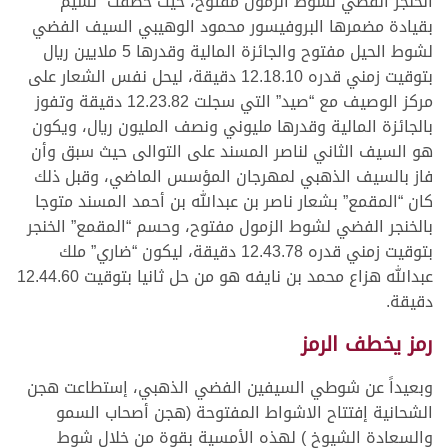
الخنجر الفضي لشوط الزمول مفتوح، حيث خطفت “نسيم”
بقيادة مضمرها البروفيسور محمود الوهيبي السيف الفضي
لشوط الحيل مفتوح والجائزة المالية وقدرها 5 ملايين ريال
بتوقيت زمني قدره 12.18.10 دقيقة، ليحل نفس الشعار على
مركز الوصيف مع “صيد” التي سجلت 12.23.82 دقيقة وتفوز
بالجائزة المالية وقدرها مليوني ونصف المليون ريال، ويكون
هو السيف الثاني لناصر المسند على التوالى حيث سبق وأن
فاز بالسيف الذهبي لمهرجان المؤسس الماضي، وقبل ذلك
كان “المقمع” بشعار ناصر بن عبدالله بن أحمد المسند متوجا
بالخنجر الفضي لشوط الزمول مفتوح، وحسم “المقمع” الخنجر
بتوقيت زمني قدره 12.43.78 دقيقة، ليكون “ضاري” ملك
عبدالله هزاع محمد بن نايفه هو من حل ثانيا بتوقيت 12.44.60
دقيقة.
رمز يخطف الرمز
وبعيداً عن شوطي السيفين الفضي الذهبي، إستطاعت هجن
الشحانية إفتتاح الاشواط المفتوحة (هجن أصحاب السمو
والسعادة الشيوخ ) لهذه الأمسية بقوة من خلال شوط