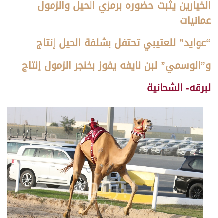
الخيارين يثبت حضوره برمزي الحيل والزمول
عمانيات
“عوايد” للعتيبي تحتفل بشلفة الحيل إنتاج
و”الوسمي” لبن نايفه يفوز بخنجر الزمول
إنتاج
لبرقه- الشحانية