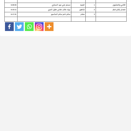
الثاني والعشرون
1
الجنيه
مسفر علي عبيد السناري
6:09:93
قعدان إنتاج قطر
2
شاهين
بريك طالب هادي هليل المري
6:10:11
3
مغادر
سالم ناصر سالم المكسور
6:17:31