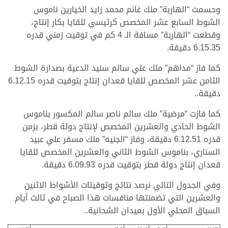
وحسمت “الهاربة” ملك غانم محمد زايد الخيارين ناموس
الشوط السابع عشر المخصص كرئيسي للقايا بكار إنتاج،
وقطعت “الهاربة” مسافة الـ 4 كم في توقيت زمني قدره
6.15.35 دقيقة.
كما فاز “مداهم” ملك علي سالم سنيد الدعية بصدارة الشوط
الثامن عشر المخصص للقايا قعدان إنتاج بتوقيت قدره 6.12.15
دقيقة..
كما فازت “مرضية” ملك سالم ناصر سالم المكسور بناموس
الشوط الحادي والعشرين المخصص لإنتاج دولة قطر، بزمن
قدره 6.12.51 دقيقة، وفاز “الجنيه” ملك مسفر علي عبيد
السناري، بناموس الشوط الثاني والعشرين المخصص للقايا
قعدان إنتاج دولة قطر بتوقيت قدره 6.09.93 دقيقة.
وفي الجدول التالي نرصد نتائج وتوقيتات الأشواط الاثنين
والعشرين التي تضمنتها منافسات هذا الصباح في ثالث أيام
السباق المحلي الأول بميدان الشحانية..