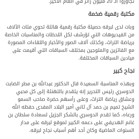
تجاوزوا الـ 20 مليون زائر في العام الأخير.
مكتبة رقمية ضخمة
وبات لدى لبرقه حصيلة مكتبة رقمية هائلة تحوي مئات الآلاف
من الفيديوهات التي تؤرشف لكل اللحظات والمناسبات الخاصة
برياضة التراث، وكذلك آلاف الصور والأخبار واللقاءات المصورة
مع الفائزين والمتوجين بمختلف السباقات التي أقيمت على
ميادين السباقات المختلفة.
نجاح كبير
وبهذه المناسبة السعيدة قال الدكتور عبدالله بن مطر الضابت
الدوسري رئيس التحرير إنه يتقدم بالتهنئة إلى كل محبي
وعشاق رياضة التراث، وعلى رأسهم حضرة صاحب السمو
الشيخ تميم بن حمد آل ثاني أمير البلاد المفدى حفظه الله
ورعاه، كما تقدم الدوسري بالشكر الجزيل لسعادة سلطان بن
غانم الهديفي على دعمه الكبير لموقع لبرقه على مدار
السنوات الماضية وكان أحد أهم أسباب نجاح لبرقه.