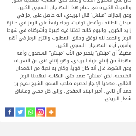
والفرحة الكبيرة في ختام هذا المهرجان السنوي الكبير.
وعن إنجازات “مبلش” قال البريدي، انه حاصل على رمز في
ميدان الطائف وأفضل توقيت، وجاء رابعاً على الرمز في جائزة
زايد الكبرى، واليوم كانت ثقتنا فيه كبيرة وأشركناه في شوط
الرمز والحمد لله توفق وحقق المطلوب وانتزع الرمز في أهم
وأقوى أيام المهرجان السنوي الكبير.
مضيفاً أن “مبلش” ينحدر من الأب “مبلش” السعدون وأمه
مهجنة من إنتاج عزبة البريدي، وهو إنتاج غني عن التعريف.
وعن الشوط قال أنه كان قوياً، وكان به نخبة من القعدان
الخليجية، لكن “مبلش” صمد حتى النهاية، ليهدينا الرمز
الغالي، مهديا الإنجاز لحضرة صاحب السمو الشيخ تميم بن
حمد آل ثاني، أمير البلاد المفدى، وإلى كل محبي وعشاق
شعار البريدي.