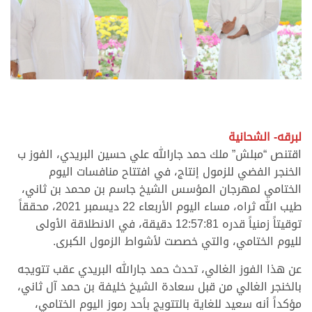
لبرقه- الشحانية
اقتنص “مبلش” ملك حمد جارالله علي حسين البريدي، الفوز ب
الخنجر الفضي للزمول إنتاج، في افتتاح منافسات اليوم
الختامي لمهرجان المؤسس الشيخ جاسم بن محمد بن ثاني،
طيب الله ثراه، مساء اليوم الأربعاء 22 ديسمبر 2021، محققاً
توقيتاً زمنياً قدره 12:57:81 دقيقة، في الانطلاقة الأولى
لليوم الختامي، والتي خصصت لأشواط الزمول الكبرى.
عن هذا الفوز الغالي، تحدث حمد جارالله البريدي عقب تتويجه
بالخنجر الغالي من قبل سعادة الشيخ خليفة بن حمد آل ثاني،
مؤكداً أنه سعيد للغاية بالتتويج بأحد رموز اليوم الختامي،