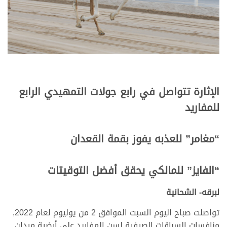
الإثارة تتواصل في رابع جولات التمهيدي الرابع
للمفاريد
“مغامر” للعذبه يفوز بقمة القعدان
“الفايز” للمالكي يحقق أفضل التوقيتات
لبرقه- الشحانية
تواصلت صباح اليوم السبت الموافق 2 من يوليوم لعام 2022,
منافسات السباقات الصيفية لسن المفاريد على أرضية ميدان