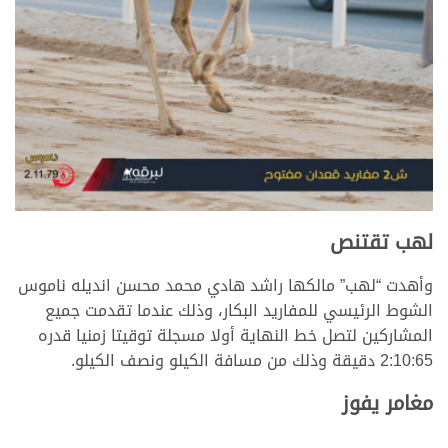
لهب تقتنص
وأهدت “لهب” مالكها راشد هادي محمد محسن انديله ناموس
الشوط الرئيسي للمفاريد البكار، وذلك عندما تقدمت جميع
المشاركين لتصل خط النهاية أولا مسجلة توقيتا زمنيا قدره
2:10:65 دقيقة وذلك من مسافة الكيلو ونصف الكيلو.
مغامر يفوز