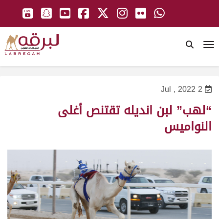
To
2 Jul , 2022
“لهب” لبن انديله تقتنص أغلى
النواميس