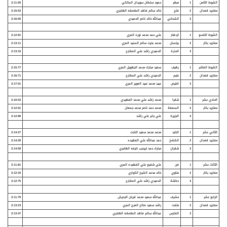
الشوط الثامن
1
مبهر
حمود سلطان سويدان المالكي
2:11:05
مفاريد قعدان
2
فلج
خالد سالم فاهد الملامقه الهاجري
2:15:53
3
الشحاني
عبدالله خالد ناصر الحميدي
2:16:05
الشوط التاسع
1
ازدهار
علي حمد محمد نوره المري
2:12:91
مفاريد بكار
2
بيلسان
محمد بخيت سالم السنيد المري
2:13:11
3
الحذرة
الحميدي راشد علي المقارح
2:13:15
الشوط العاشر
1
رهيف
سعيد مبارك محمد الجهويل المري
2:15:77
مفاريد قعدان
2
عتيم
الحميدي راشد علي المقارح
2:16:71
3
اغليص
عبيد محمد عبيد العوير المري
2:17:01
الحادي عشر
1
شقرا
محمد راشد علي محمد الفهيدي
2:10:53
مفاريد بكار
2
السعفة
محمد حمد ناصر محمد جمعان
2:12:51
3
الجزيرة
علي جابر علي راشد
2:12:89
الثاني عشر
1
النايد
محمد محمد سعيد النابت
2:14:27
مفاريد قعدان
2
الشامخ
حمد عبدالله علي الفهيده
2:14:29
3
شقران
مبارك حمد تريحيب نايفه الهاجري
2:14:59
الثالث عشر
1
فن
علي شفيع علي الفهيده المري
2:11:81
مفاريد بكار
2
مناوي
خالد محمد الشيخ الكواري
2:12:33
3
دغاشة
الحميدي راشد علي المقارح
2:12:75
الرابع عشر
1
مشرف
عبدالله سعيد محمد قربان الجحيش
2:11:79
مفاريد قعدان
2
ملفت
راشد سعيد صالح العرج المري
2:13:23
3
الفارس
عبدالله سالم فاهد الملامقه الهاجري
2:13:47