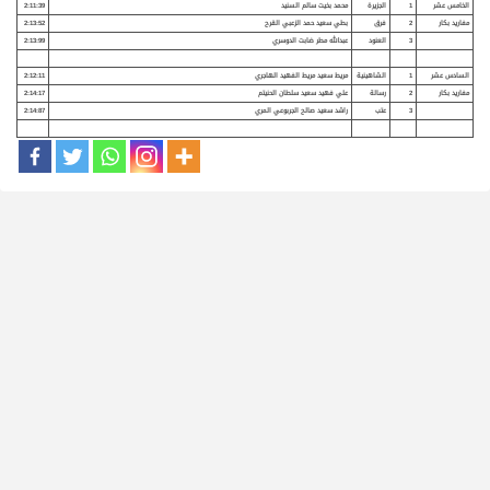
الخامس عشر
1
الجزيرة
محمد بخيت سالم السنيد
2:11:39
مفاريد بكار
2
فرق
بطي سعيد حمد الزعبي القرح
2:13:52
3
العنود
عبدالله مطر ضابت الدوسري
2:13:99
السادس عشر
1
الشاهينية
مريط سعيد مريط الفهيد الهاجري
2:12:11
مفاريد بكار
2
رسالة
علي فهيد سعيد سلطان الحنيتم
2:14:17
3
عتب
راشد سعيد صالح الجربوعي المري
2:14:87