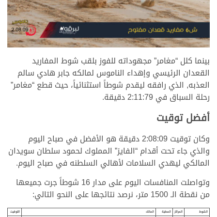
بينما كلل “مغامر” مجهوداته للفوز بلقب شوط المفاريد
القعدان الرئيسي وإهداء الناموس لمالكه جابر هادي سالم
العذبه, الذي رافقه ليقدم شوطاً استثنائياً، حيث قطع “مغامر”
رحلة السباق في 2:11:79 دقيقة.
أفضل توقيت
وكان توقيت 2:08:09 دقيقة هو الأفضل في صباح اليوم
والذي جاء تحت أقدام “الفايز” المملوك لحمود سلطان سويدان
المالكي ليهدي السلامات لأهالي السلطنه في صباح اليوم.
وتواصلت المنافسات اليوم على مدار 16 شوطاً جرت جميعها
من نقطة الـ 1500 متر، نرصد نتائجها على النحو التالي:
الشوط
المراكز
المطية
المالك
التوقيت